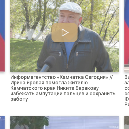
Информагентство «Камчатка Сегодня» //
В
Ирина Яровая помогла жителю
з
Камчатского края Никите Баракову
с
избежать ампутации пальцев и сохранить
с
работу
Ф
Р