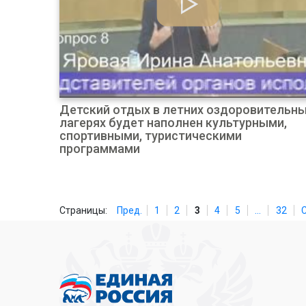
Детский отдых в летних оздоровительн
лагерях будет наполнен культурными,
спортивными, туристическими
программами
Страницы:
Пред.
1
2
3
4
5
...
32