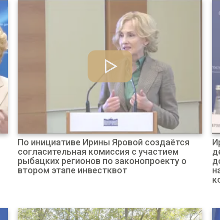
По инициативе Ирины Яровой создаётся
И
согласительная комиссия с участием
д
рыбацких регионов по законопроекту о
д
втором этапе инвестквот
н
к