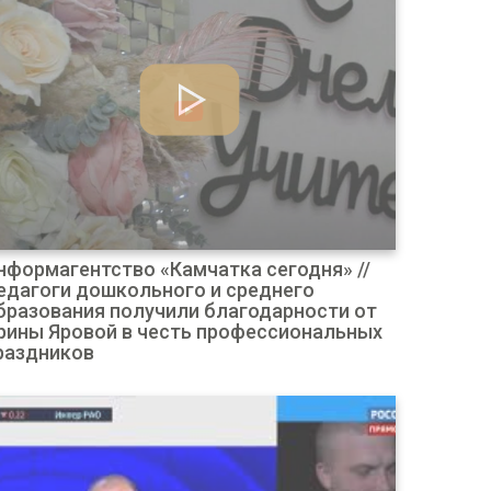
нформагентство «Камчатка сегодня» //
едагоги дошкольного и среднего
бразования получили благодарности от
рины Яровой в честь профессиональных
раздников