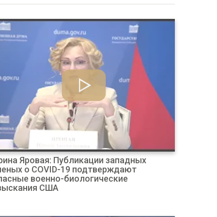
рина Яровая: Публикации западных
ченых о COVID-19 подтверждают
пасные военно-биологические
зыскания США