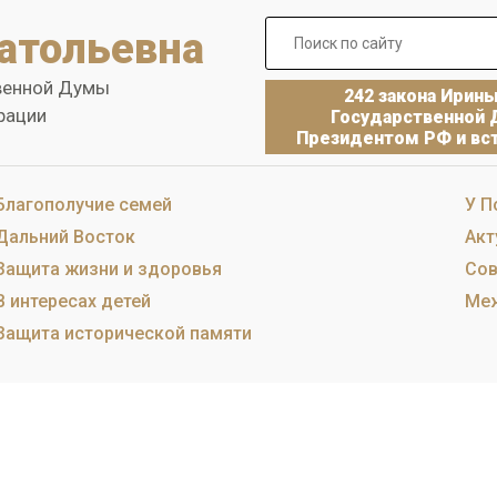
атольевна
венной Думы
242 закона Ирин
рации
Государственной 
Президентом РФ и вст
Благополучие семей
У П
Дальний Восток
Акт
Защита жизни и здоровья
Сов
В интересах детей
Меж
Защита исторической памяти