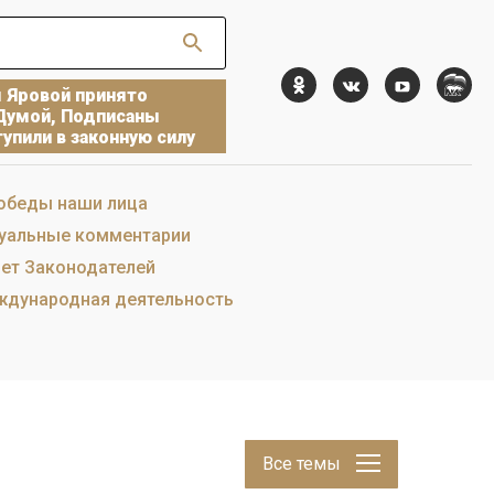
ы Яровой принято
Думой, Подписаны
упили в законную силу
обеды наши лица
уальные комментарии
ет Законодателей
дународная деятельность
Все темы