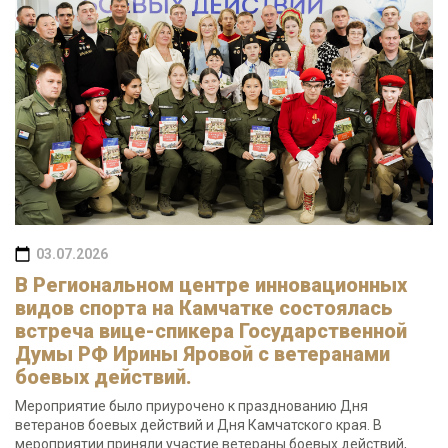
03.07.2026
В Региональном центре инновационных
видов спорта на Камчатке состоялась
встреча вице-спикера Государственной
Думы РФ Ирины Яровой с ветеранами
боевых действий.
Мероприятие было приурочено к празднованию Дня
ветеранов боевых действий и Дня Камчатского края. В
мероприятии приняли участие ветераны боевых действий,