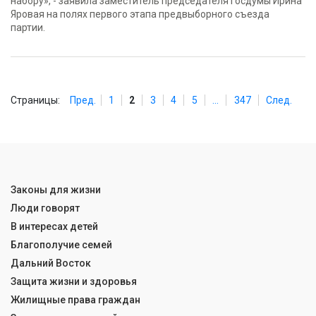
набору», - заявила заместитель председателя Госдумы Ирина
Яровая на полях первого этапа предвыборного съезда
партии.
Страницы:
Пред.
1
2
3
4
5
...
347
След.
Законы для жизни
Люди говорят
В интересах детей
Благополучие семей
Дальний Восток
Защита жизни и здоровья
Жилищные права граждан