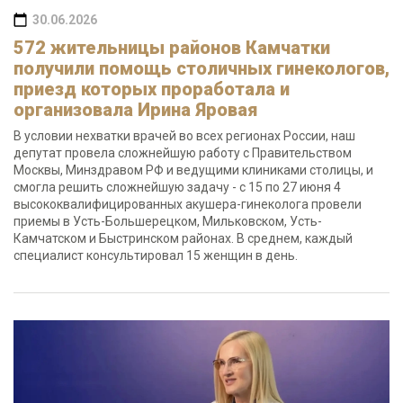
30.06.2026
572 жительницы районов Камчатки
получили помощь столичных гинекологов,
приезд которых проработала и
организовала Ирина Яровая
В условии нехватки врачей во всех регионах России, наш
депутат провела сложнейшую работу с Правительством
Москвы, Минздравом РФ и ведущими клиниками столицы, и
смогла решить сложнейшую задачу - с 15 по 27 июня 4
высококвалифицированных акушера-гинеколога провели
приемы в Усть-Большерецком, Мильковском, Усть-
Камчатском и Быстринском районах. В среднем, каждый
специалист консультировал 15 женщин в день.