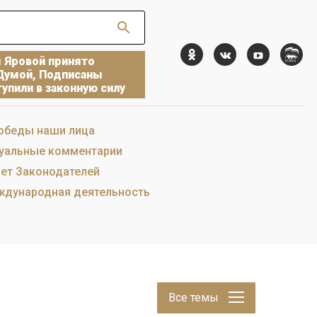
ы Яровой принято
Думой, Подписаны
упили в законную силу
обеды наши лица
уальные комментарии
ет Законодателей
дународная деятельность
Все темы