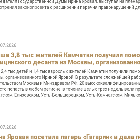
едателя Государственной Думы Ирина Яровая, выступая на плена
отрения законопроекта о расширении перечня правонарушений д
.07.2026
ше 3,8 тыс жителей Камчатки получили помо
ицинского десанта из Москвы, организованн
 2,4 тыс детей и 1,4 тыс взрослых жителей Камчатки получили пом
ы, организованного Ириной Яровой. В результате сложнейшей раб
тельством Москвы и Минздравом РФ, 20 высококвалифицированных
сто попасть в любом регионе, в течение целых трех недель вели 
тском, Елизовском, Усть-Большерецком, Усть-Камчатском, Милько
.07.2026
на Яровая посетила лагерь «Гагарин» и дала