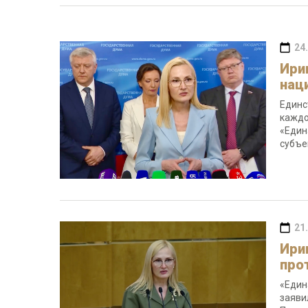
24
Ири
нац
Единс
каждо
«Един
субъе
21
Ири
про
«Един
заяви