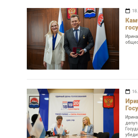
18
Кам
гос
Ирина
общес
16
Ири
Гос
Ирина
депут
Госуд
убеди