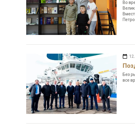
Во вр
Велик
Вмест
Петро
12
Поз
Без р
все в