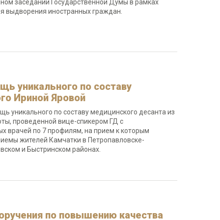
рном заседании Государственной Думы в рамках
ля выдворения иностранных граждан.
щь уникального по составу
ого Ириной Яровой
ощь уникального по составу медицинского десанта из
оты, проведенной вице-спикером ГД с
 врачей по 7 профилям, на прием к которым
приемы жителей Камчатки в Петропавловске-
вском и Быстринском районах.
 поручения по повышению качества