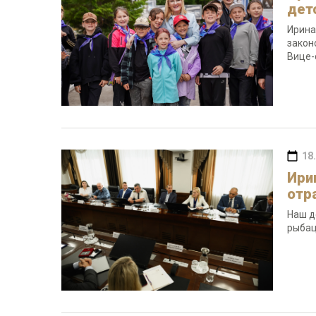
дет
Ирина
закон
Вице-
18
Ири
отр
Наш д
рыбац