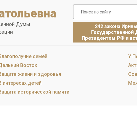
атольевна
венной Думы
242 закона Ирин
рации
Государственной 
Президентом РФ и вст
Благополучие семей
У П
Дальний Восток
Акт
Защита жизни и здоровья
Сов
В интересах детей
Меж
Защита исторической памяти