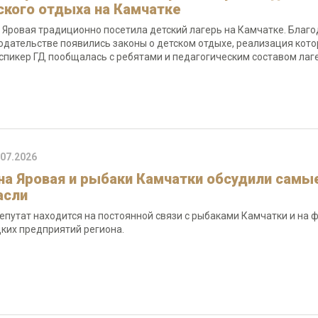
ского отдыха на Камчатке
 Яровая традиционно посетила детский лагерь на Камчатке. Благ
одательстве появились законы о детском отдыхе, реализация кото
спикер ГД пообщалась с ребятами и педагогическим составом лаге
.07.2026
на Яровая и рыбаки Камчатки обсудили самы
асли
епутат находится на постоянной связи с рыбаками Камчатки и на 
ких предприятий региона.