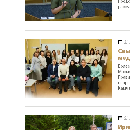
Предс
рассм
21
Свы
мед
Более
Москв
Прави
непро
Камча
21
Ири