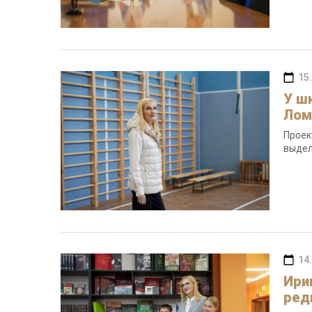
15
У ш
Лом
Проек
выдел
14
Ири
ред