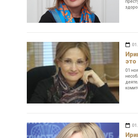
прест
здоро
01
Ири
это
01 но
несоб
деяте
комит
01
Ири