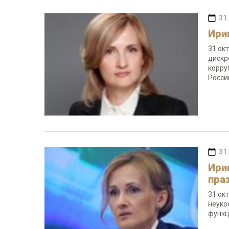
31
Ири
31 ок
дискр
корру
Росси
31
Ири
пра
31 ок
неуко
функц