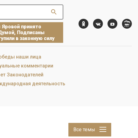
ы Яровой принято
Думой, Подписаны
упили в законную силу
обеды наши лица
уальные комментарии
ет Законодателей
дународная деятельность
Все темы