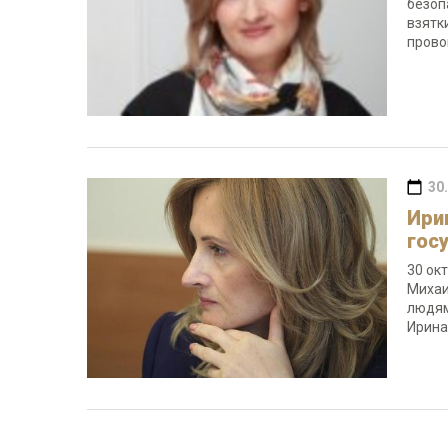
безоп
взятк
прово
30
Ири
гос
30 ок
Михаи
людям
Ирина