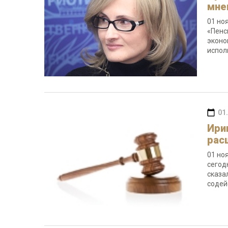
мне
01 но
«Пенс
эконо
испол
01
Ири
рас
01 но
сегод
сказа
содей