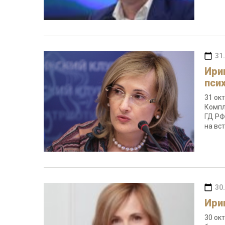
31
Ири
пси
31 ок
Компл
ГД РФ
на вс
30
Ири
30 ок