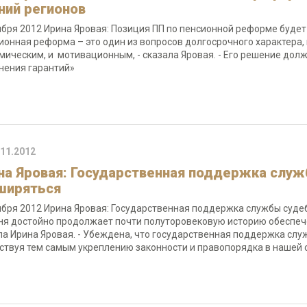
ний регионов
ября 2012 Ирина Яровая: Позиция ПП по пенсионной реформе буде
ионная реформа – это один из вопросов долгосрочного характера
мическим, и мотивационным, - сказала Яровая. - Его решение дол
нения гарантий»
.11.2012
на Яровая: Государственная поддержка служ
ширяться
ября 2012 Ирина Яровая: Государственная поддержка службы суде
ня достойно продолжает почти полуторовековую историю обеспече
ла Ирина Яровая. - Убеждена, что государственная поддержка слу
ствуя тем самым укреплению законности и правопорядка в нашей 