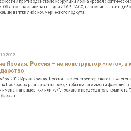
асности и противодействию коррупции Ирина Яровая скептически 
и. Об этом она заявила сегодня ИТАР-ТАСС, напомнив также о дей
кацию взятки либо коммерческого подкупа
.10.2012
на Яровая: Россия – не конструктор «лего», 
ударство
тября 2012 Ирина Яровая: Россия – не конструктор «лего», а мног
ла Прохорова равнозначны тому, чтобы вместо имен и фамилий в
 имена, например, «x» или «y»", - заявила председатель комитета
 Яровая