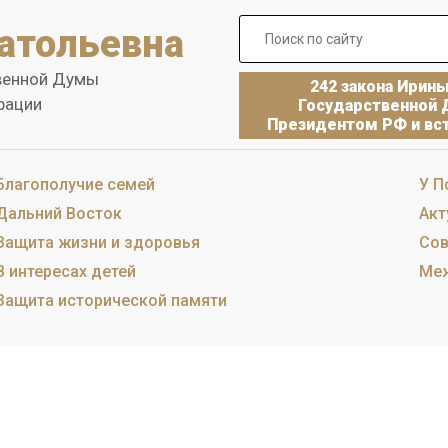
атольевна
венной Думы
242 закона Ирин
рации
Государственной 
Президентом РФ и вст
Благополучие семей
У П
Дальний Восток
Акт
Защита жизни и здоровья
Сов
В интересах детей
Меж
Защита исторической памяти