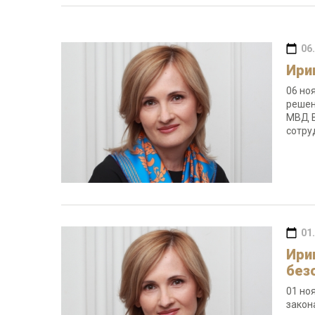
06
Ири
06 но
решен
МВД В
сотру
01
Ири
без
01 но
закон