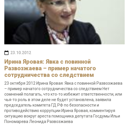
23.10.2012
Ирина Яровая: Явка с повинной
Развозжаева – пример начатого
сотрудничества со следствием
23 октября 2012 Ирина Яровая: Явка с повинной Развозжаева
– пример начатого сотрудничества со следствием Нет
сомнений полагать, что кто-то избежит ответственности, или
чья-то роль в этом деле не будет установлена, заявила
председатель комитета ГД РФ по безопасности и
противодействию коррупции Ирина Яровая, комментируя
ситуацию вокруг ареста помощника депутата Госдумы Ильи
Пономарева Леонида Развозжаева