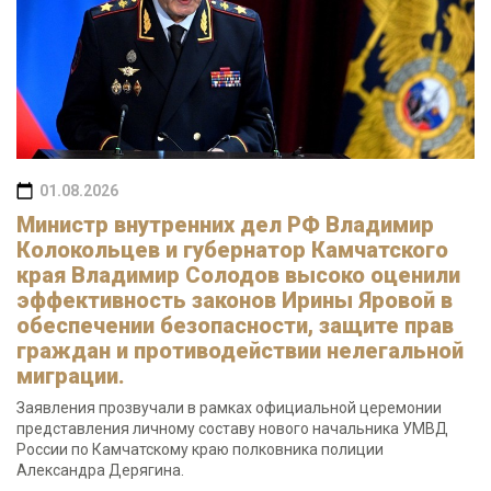
01.08.2026
Министр внутренних дел РФ Владимир
Колокольцев и губернатор Камчатского
края Владимир Солодов высоко оценили
эффективность законов Ирины Яровой в
обеспечении безопасности, защите прав
граждан и противодействии нелегальной
миграции.
Заявления прозвучали в рамках официальной церемонии
представления личному составу нового начальника УМВД
России по Камчатскому краю полковника полиции
Александра Дерягина.