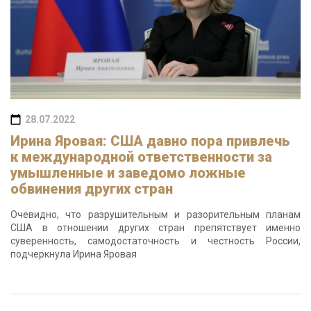
28.07.2022
Ирина Яровая: США давно пора привлечь
к международной ответственности за
умышленные и заведомо ложные
обвинения других стран
Очевидно, что разрушительным и разорительным планам
США в отношении других стран препятствует именно
суверенность, самодостаточность и честность России,
подчеркнула Ирина Яровая