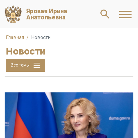
Яровая Ирина
Анатольевна
Главная
Новости
Новости
Все темы