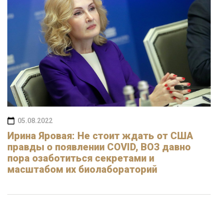
05.08.2022
Ирина Яровая: Не стоит ждать от США
правды о появлении COVID, ВОЗ давно
пора озаботиться секретами и
масштабом их биолабораторий