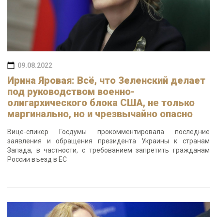
09.08.2022
Ирина Яровая: Всё, что Зеленский делает
под руководством военно-
олигархического блока США, не только
маргинально, но и чрезвычайно опасно
Вице-спикер Госдумы прокомментировала последние
заявления и обращения президента Украины к странам
Запада, в частности, с требованием запретить гражданам
России въезд в ЕС