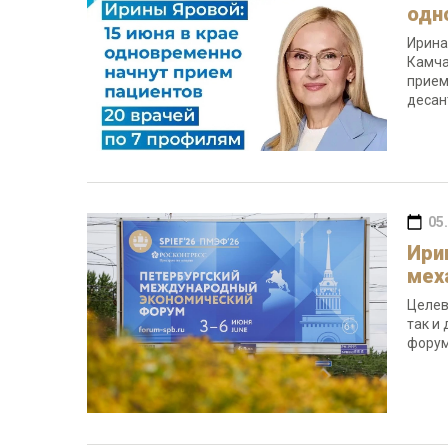
одн
Ирина
Камча
прием
десан
05
Ири
мех
Целев
так и
форум