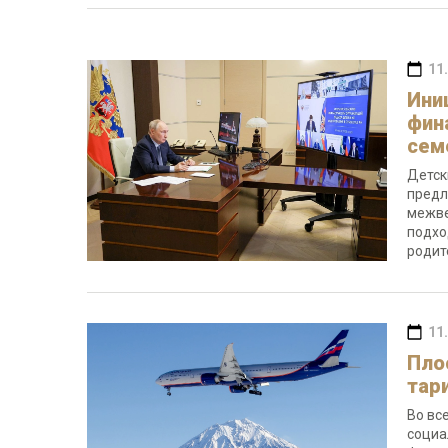
11
Ини
фин
сем
Детск
предл
межве
подхо
родит
11
Пло
тар
Во вс
социа