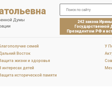
атольевна
венной Думы
242 закона Ирин
рации
Государственной 
Президентом РФ и вст
Благополучие семей
У П
Дальний Восток
Акт
Защита жизни и здоровья
Сов
В интересах детей
Меж
Защита исторической памяти