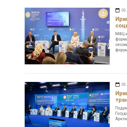
05
Ири
соц
МФЦ и
форма
сесси
форум
05
Ири
тра
Подум
Госуд
Аркти