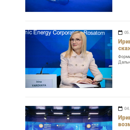
05
Ири
ска
Форми
Дальн
04
Ири
воз