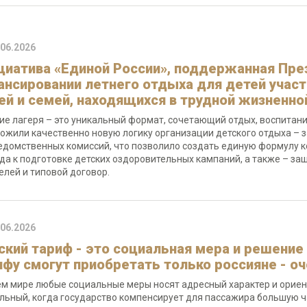
.06.2026
циатива «Единой России», поддержанная Пр
ансировании летнего отдыха для детей участ
ей и семей, находящихся в трудной жизненно
ие лагеря – это уникальный формат, сочетающий отдых, воспитани
ожили качественно новую логику организации детского отдыха – 
домственных комиссий, что позволило создать единую формулу к
да к подготовке детских оздоровительных кампаний, а также – з
елей и типовой договор.
.06.2026
ский тариф - это социальная мера и решение 
ифу смогут приобретать только россияне - о
ем мире любые социальные меры носят адресный характер и ориент
льный, когда государство компенсирует для пассажира большую ч