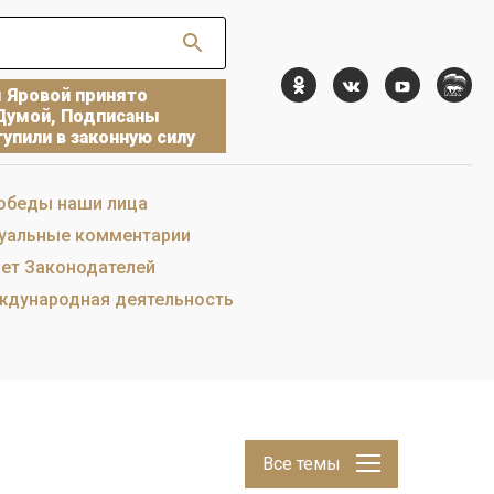
ы Яровой принято
Думой, Подписаны
упили в законную силу
обеды наши лица
уальные комментарии
ет Законодателей
дународная деятельность
Все темы