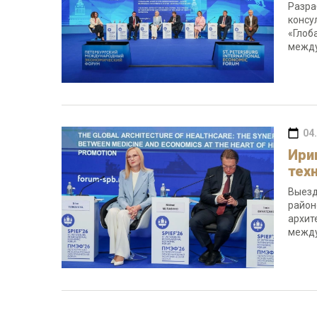
Разра
консу
«Глоб
между
04
Ири
тех
Выезд
район
архит
между