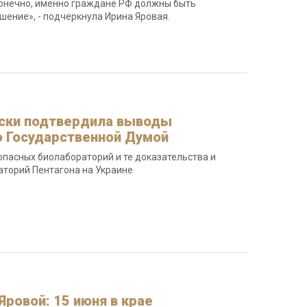
конечно, именно граждане РФ должны быть
ение», - подчеркнула Ирина Яровая.
ески подтвердила выводы
о Государственной Думой
асных биолабораторий и те доказательства и
торий Пентагона на Украине
ровой: 15 июня в крае