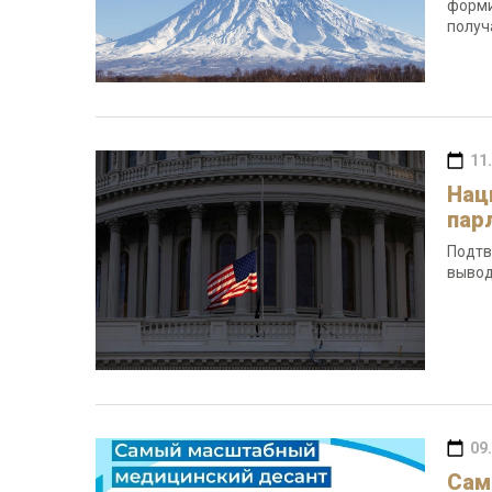
форми
получ
11
Нац
пар
Подтв
вывод
09
Сам