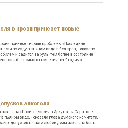
оля в крови принесет новые
 крови принесет новые проблемы «Последние
сти за езду в пьяном виде и без прав, - сказала
билем и садится за руль, тем более в состояние
венность без всякого сомнения необходимо
допусков алкоголя
в алкоголя «Происшествия в Иркутске и Саратове
 пьяном виде, - сказала глава думского комитета. -
икаких допусков в части любой дозы алкоголя быть