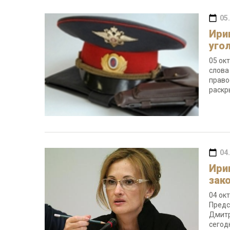
05
Ири
уго
05 ок
слова
право
раскр
04
Ири
зак
04 ок
Предс
Дмитр
сегод