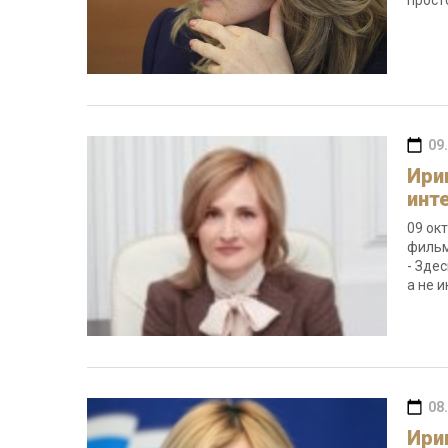
прост
09
Ири
инт
09 ок
фильм
- Зде
а не 
08
Ири