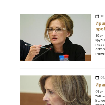
10
Ири
про
10 ок
крупн
глава
алког
перев
09
Ири
09 ок
тольк
Более