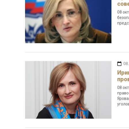
сов
08 ок
безоп
предс
08
Ири
про
08 ок
право
Ярова
уголо