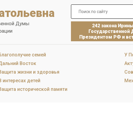
атольевна
венной Думы
242 закона Ирин
рации
Государственной 
Президентом РФ и вст
Благополучие семей
У П
Дальний Восток
Акт
Защита жизни и здоровья
Сов
В интересах детей
Меж
Защита исторической памяти