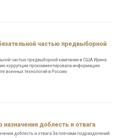
обязательной частью предвыборной
тельной частью предвыборной кампании в США Ирина
ствию коррупции прокомментировала информацию
рте военных технологий в Россию
о назначения доблесть и отвага
ачения доблесть и отвага За плечами подразделений