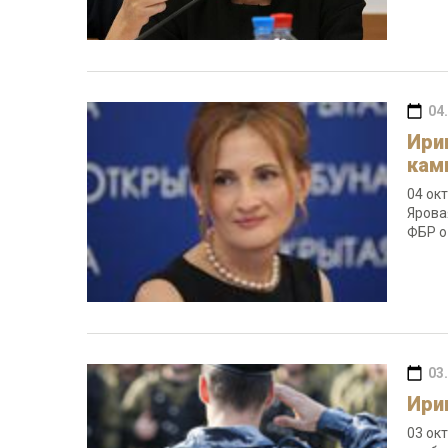
04
Ири
кам
04 ок
Ярова
ФБР о
03
Ири
03 ок