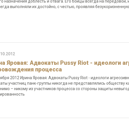
го назначения доблесть и отвага. Его бойцы всегда на передовой, 
сегда выполняли их достойно, с честью, проявляя безукоризненн
.10.2012
на Яровая: Адвокаты Pussy Riot - идеологи 
ровождения процесса
тября 2012 Ирина Яровая: Адвокаты Pussy Riot - идеологи агресс
аты участниц панк-группы никогда не представлялись обществу к
нимо – никому из участников процесса со стороны защиты невыг
жированность