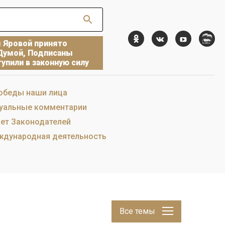
ы Яровой принято
Думой, Подписаны
упили в законную силу
обеды наши лица
уальные комментарии
ет Законодателей
дународная деятельность
Все темы