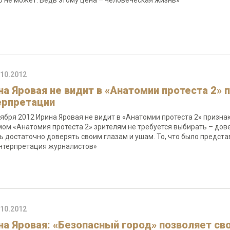
о не может. Ведь этому цена – человеческая жизнь»
.10.2012
на Яровая не видит в «Анатомии протеста 2» 
ерпретации
тября 2012 Ирина Яровая не видит в «Анатомии протеста 2» призна
ом «Анатомия протеста 2» зрителям не требуется выбирать – довер
сь достаточно доверять своим глазам и ушам. То, что было предста
интерпретация журналистов»
.10.2012
на Яровая: «Безопасный город» позволяет св