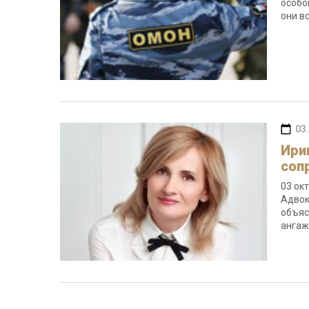
особо
они в
03
Ири
соп
03 ок
Адвок
объяс
анга