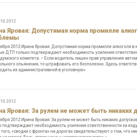
.10.2012
на Яровая: Допустимая норма промилле алког
блемы
тября 2012 Ирина Яровая: Допустимая норма промилле алкоголя в
ые ДТП только подтверждают необходимость усиления ответственно
 думского комитета. – Если водитель лишен прав управления автомо
ольного опьянения, то штрафовать его бесполезно. Здесь ответст
одить из административной в уголовную»
.10.2012
на Яровая: За рулем не может быть никаких 
тября 2012 Ирина Яровая: За рулем не может быть никаких допуско
о подтверждают необходимость усиления ответственности за езду в
 того, «сводки с фронта» на дорогах свидетельствуют о том, что н