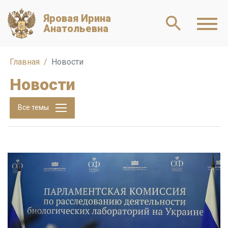
Яровая Ирина
Анатольевна
Главная
Новости
Новости
Все темы