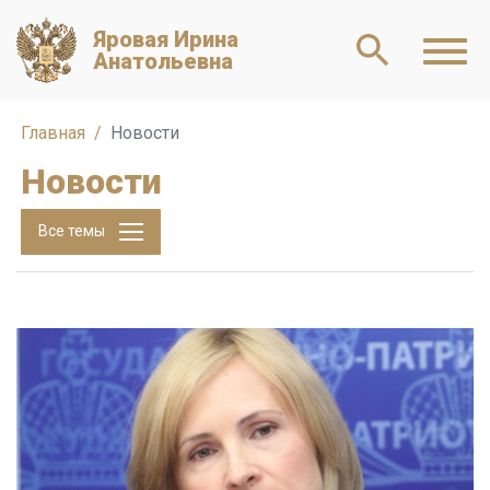
Яровая Ирина
Анатольевна
Главная
Новости
Новости
Все темы