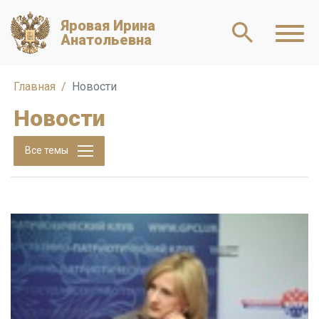
Яровая Ирина
Анатольевна
Главная
Новости
Новости
Все темы