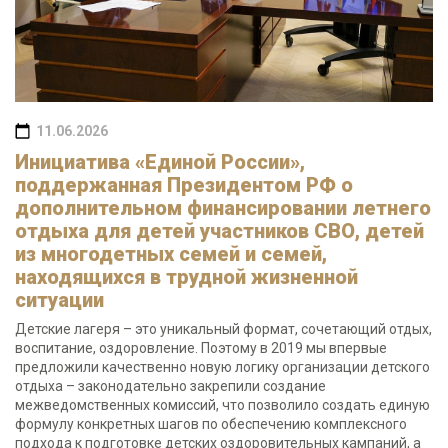
11.06.2026
Инициатива «Единой России»,
поддержанная Президентом РФ о
дополнительном финансировании летнего
отдыха для детей участников СВО, детей
из многодетных семей и семей,
находящихся в трудной жизненной
ситуации
Детские лагеря – это уникальный формат, сочетающий отдых,
воспитание, оздоровление. Поэтому в 2019 мы впервые
предложили качественно новую логику организации детского
отдыха – законодательно закрепили создание
межведомственных комиссий, что позволило создать единую
формулу конкретных шагов по обеспечению комплексного
подхода к подготовке детских оздоровительных кампаний, а