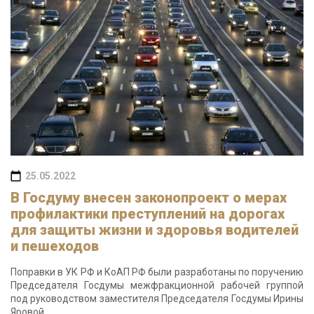
25.05.2022
В Госдуму внесен законопроект о мерах
профилактики преступлений на дорогах
для защиты жизни и здоровья водителей
и пешеходов
Поправки в УК РФ и КоАП РФ были разработаны по поручению
Председателя Госдумы межфракционной рабочей группой
под руководством заместителя Председателя Госдумы Ирины
Яровой