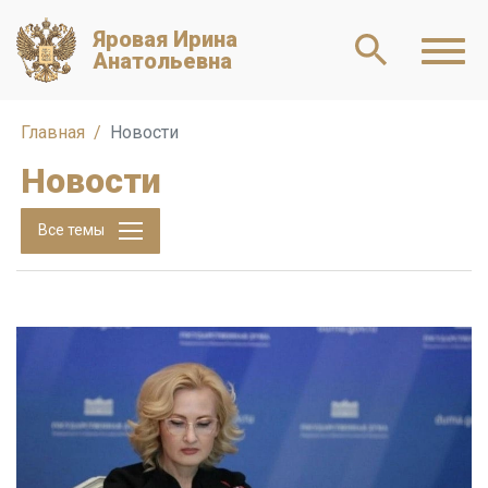
Яровая Ирина
Анатольевна
Главная
Новости
Новости
Все темы