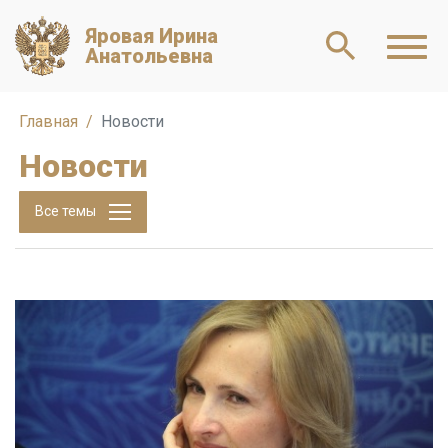
Яровая Ирина
Анатольевна
Главная
Новости
Новости
Все темы