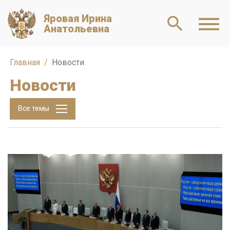
Яровая Ирина
Анатольевна
Главная
Новости
Новости
Все темы