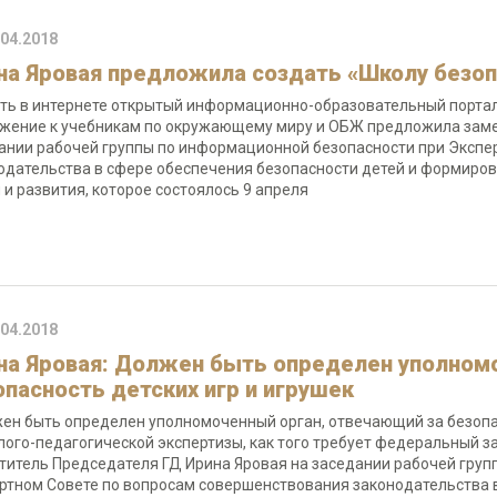
.04.2018
на Яровая предложила создать «Школу безоп
ть в интернете открытый информационно-образовательный портал
жение к учебникам по окружающему миру и ОБЖ предложила заме
ании рабочей группы по информационной безопасности при Экспе
одательства в сфере обеспечения безопасности детей и формиро
 и развития, которое состоялось 9 апреля
.04.2018
на Яровая: Должен быть определен уполномо
опасность детских игр и игрушек
ен быть определен уполномоченный орган, отвечающий за безопас
лого-педагогической экспертизы, как того требует федеральный за
титель Председателя ГД Ирина Яровая на заседании рабочей гру
ртном Совете по вопросам совершенствования законодательства в