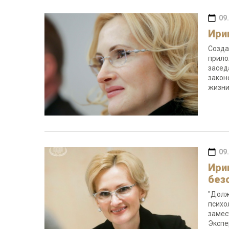
09
Ири
Созда
прило
засед
закон
жизни
09
Ири
без
"Долж
психо
замес
Экспе