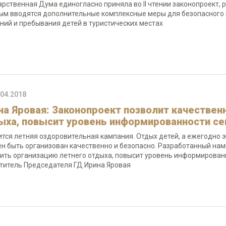
арственная Дума единогласно приняла во II чтении законопроект,
ым вводятся дополнительные комплексные меры для безопасного 
ний и пребывания детей в туристических местах
.04.2018
на Яровая: Законопроект позволит качествен
ыха, повысит уровень информированности се
ится летняя оздоровительная кампания. Отдых детей, а ежегодно эт
н быть организован качественно и безопасно. Разработанный нами
ить организацию летнего отдыха, повысит уровень информированно
титель Председателя ГД Ирина Яровая