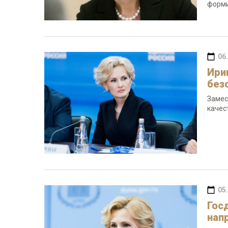
форми
06
Ири
без
Замес
качес
05
Гос
нап