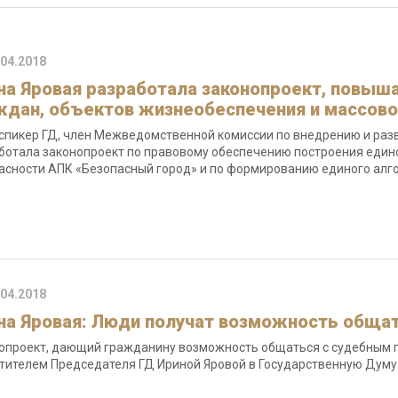
.04.2018
на Яровая разработала законопроект, повыш
ждан, объектов жизнеобеспечения и массов
спикер ГД, член Межведомственной комиссии по внедрению и раз
ботала законопроект по правовому обеспечению построения еди
асности АПК «Безопасный город» и по формированию единого алг
.04.2018
на Яровая: Люди получат возможность общат
опроект, дающий гражданину возможность общаться с судебным п
тителем Председателя ГД Ириной Яровой в Государственную Думу