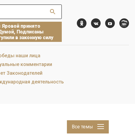
ы Яровой принято
Думой, Подписаны
упили в законную силу
обеды наши лица
уальные комментарии
ет Законодателей
дународная деятельность
Все темы