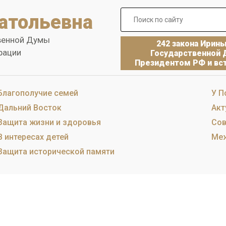
атольевна
венной Думы
242 закона Ирин
рации
Государственной 
Президентом РФ и вст
Благополучие семей
У П
Дальний Восток
Акт
Защита жизни и здоровья
Сов
В интересах детей
Меж
Защита исторической памяти