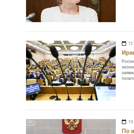
13
Ири
Росси
эконо
заяви
полит
10
По 