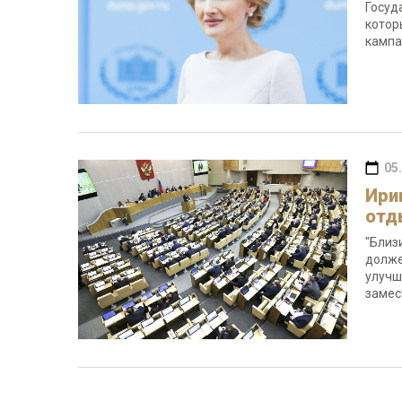
Госуд
котор
кампа
05
Ири
отд
"Близ
долже
улучш
замес