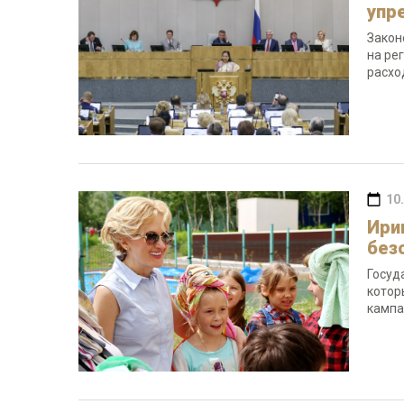
упр
Закон
на ре
расхо
10
Ири
без
Госуд
котор
кампа