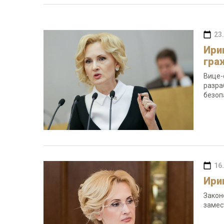
23
Ири
гра
Вице-
разра
безоп
16
Ири
Закон
замес