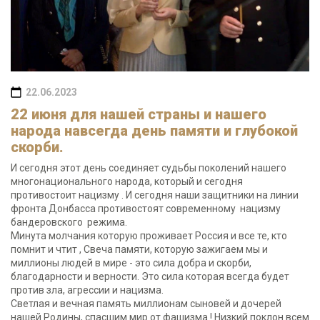
22.06.2023
22 июня для нашей страны и нашего
народа навсегда день памяти и глубокой
скорби.
И сегодня этот день соединяет судьбы поколений нашего
многонационального народа, который и сегодня
противостоит нацизму . И сегодня наши защитники на линии
фронта Донбасса противостоят современному нацизму
бандеровского режима.
Минута молчания которую проживает Россия и все те, кто
помнит и чтит , Свеча памяти, которую зажигаем мы и
миллионы людей в мире - это сила добра и скорби,
благодарности и верности. Это сила которая всегда будет
против зла, агрессии и нацизма.
Светлая и вечная память миллионам сыновей и дочерей
нашей Родины, спасшим мир от фашизма ! Низкий поклон всем