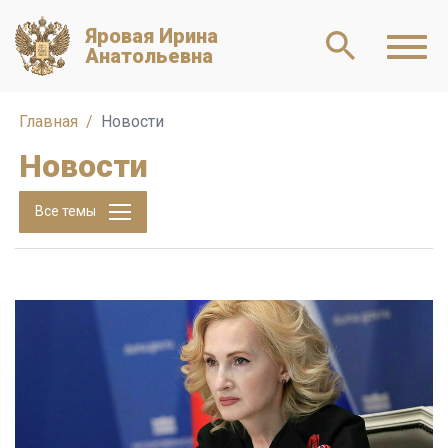
Яровая Ирина
Анатольевна
Главная
Новости
Новости
Все темы