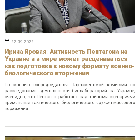
22.09.2022
Ирина Яровая: Активность Пентагона на
Украине и в мире может расцениваться
как подготовка к новому формату военно-
биологического вторжения
По мнению сопредседателя Парламентской комиссии по
расследованию деятельности биолабораторий на Украине,
очевидно, что Пентагон работает над тайными сценариями
применения тактического биологического оружия массового
поражения