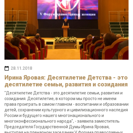
28.11.2018
Ирина Яровая: Десятилетие Детства - это
десятилетие семьи, развития и созидания
"Десятилетие Детства - это десятилетие семьи, развития и
созидания. Десятилетие, в котором мы просто не имеем
права проиграть в самом главном - воспитании и образовании
детей, сохранении культурного и цивилизационного наследия
России и будущего нашего многонационального и
многоконфессионального народа", - заявила заместитель
Председателя Государственной Думы Ирина Яровая,
выступая на пленарном заседании V Форума православных