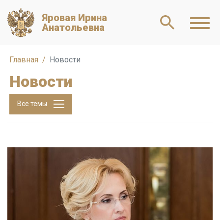
Яровая Ирина
Анатольевна
Главная
Новости
Новости
Все темы