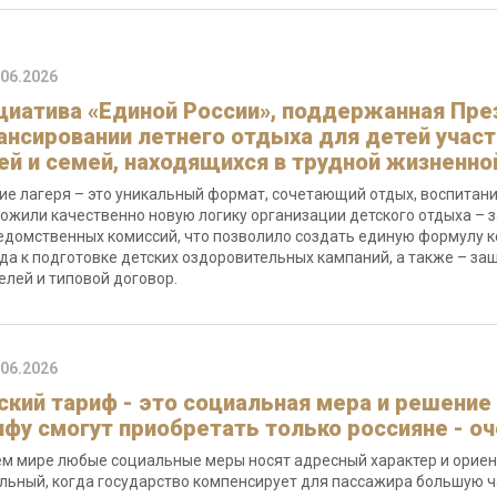
.06.2026
циатива «Единой России», поддержанная Пр
ансировании летнего отдыха для детей участ
ей и семей, находящихся в трудной жизненно
ие лагеря – это уникальный формат, сочетающий отдых, воспитани
ожили качественно новую логику организации детского отдыха – 
домственных комиссий, что позволило создать единую формулу к
да к подготовке детских оздоровительных кампаний, а также – з
елей и типовой договор.
.06.2026
ский тариф - это социальная мера и решение 
ифу смогут приобретать только россияне - о
ем мире любые социальные меры носят адресный характер и ориент
льный, когда государство компенсирует для пассажира большую ч