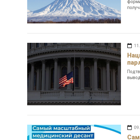
форми
получ
11
Нац
пар
Подтв
вывод
09
Сам