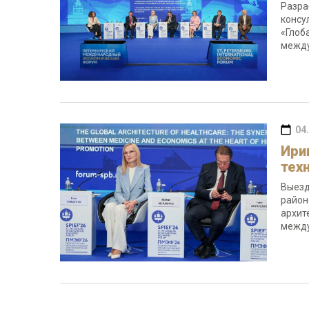
Разра
консу
«Глоб
между
04
Ири
тех
Выезд
район
архит
между