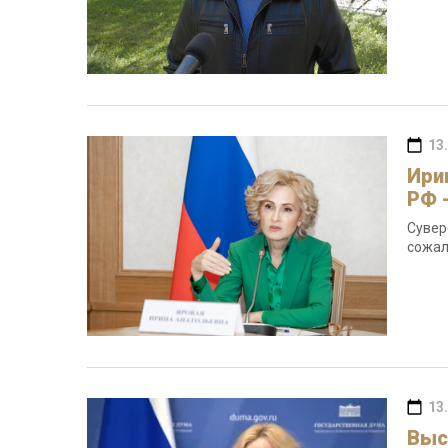
13
Ири
РФ 
Сувер
сожал
13
Выс