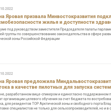
.10.2022
на Яровая призвала Минвостокразвития подк
смобезопасности жилья и доступности здрав
думе под руководством заместителя Председателя палаты парлам
ей группы по совершенствованию законодательства в сфере разв
ческой зоны Российской Федерации
.10.2022
на Яровая предложила Миндальвостокразвит
тока в качестве пилотных для запуска систе
оне, разработанном вице-спикером и единогласно поддержанном 
т организации целевого обучения за счет бюджета по востребова
ка, для резидентов ТОР Арктической зоны и свободного порта Влад
товке специалистов не только для сельхозпроизводителей, но и в