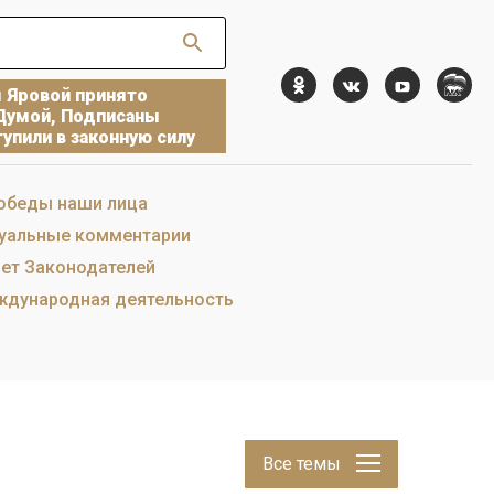
ы Яровой принято
Думой, Подписаны
упили в законную силу
обеды наши лица
уальные комментарии
ет Законодателей
дународная деятельность
Все темы