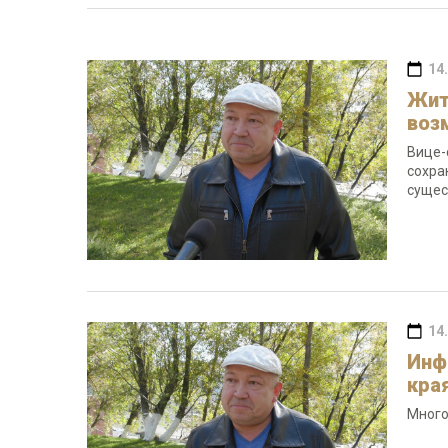
14
Жит
воз
Вице-
сохра
сущес
14
Инф
кра
Много