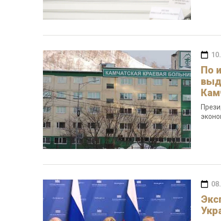
10
По 
выд
Кам
Прези
эконо
08
Экс
Укр