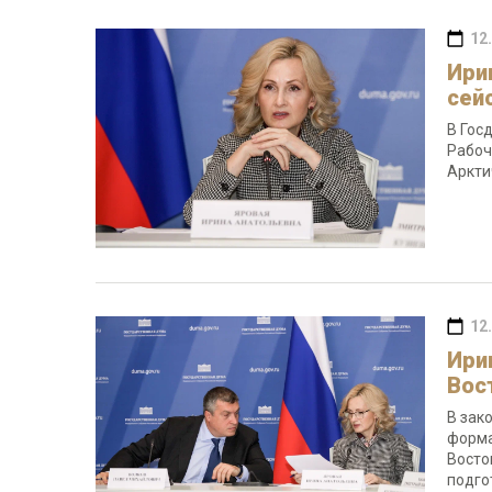
12
Ири
сей
В Гос
Рабоч
Аркти
12
Ири
Вос
В зак
форма
Восто
подго