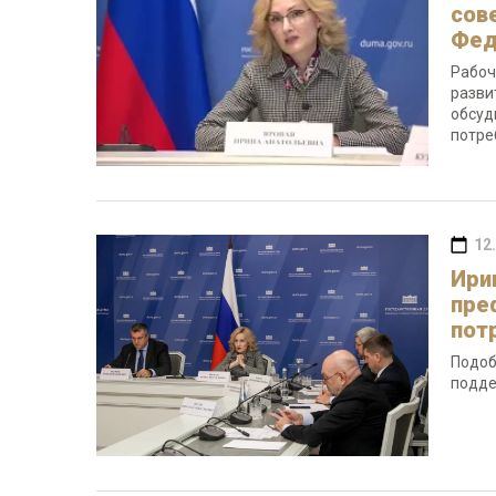
сов
Фед
Рабоч
разви
обсуд
потре
12
Ири
пре
пот
Подоб
подде