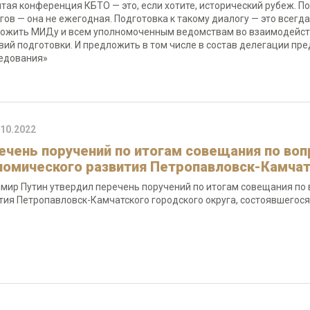
тая конференция КБТО — это, если хотите, исторический рубеж. П
гов — она не ежегодная. Подготовка к такому диалогу — это всегд
ожить МИДу и всем уполномоченным ведомствам во взаимодейств
вий подготовки. И предложить в том числе в состав делегации п
едования»
.10.2022
ечень поручений по итогам совещания по во
номического развития Петропавловск-Камчат
мир Путин утвердил перечень поручений по итогам совещания по
тия Петропавловск-Камчатского городского округа, состоявшегося