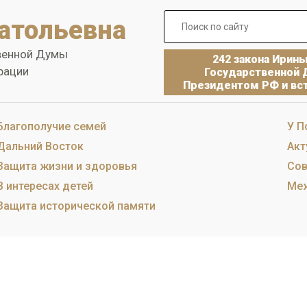
атольевна
венной Думы
242 закона Ирин
рации
Государственной 
Президентом РФ и вст
Благополучие семей
У П
Дальний Восток
Акт
Защита жизни и здоровья
Сов
В интересах детей
Меж
Защита исторической памяти