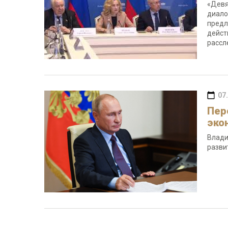
«Девя
диало
предл
дейст
рассл
07
Пер
эко
Влади
разви