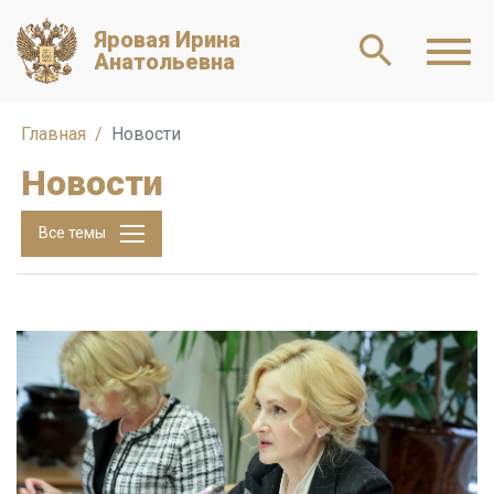
Яровая Ирина
Анатольевна
Главная
Новости
Новости
Все темы