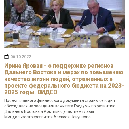
06.10.2022
Ирина Яровая - о поддержке регионов
Дальнего Востока и мерах по повышению
качества жизни людей, отражённых в
проекте федерального бюджета на 2023-
2025 годы. ВИДЕО
Проект главного финансового документа страны сегодня
обсуждался на заседании комитета Госдумы по развитию
Дальнего Востока и Арктики с участием главы
Миндальвостокразвития Алексея Чекункова