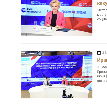
как
Жител
месту
социа
31
Ири
31 ма
Ярова
июня 
остан