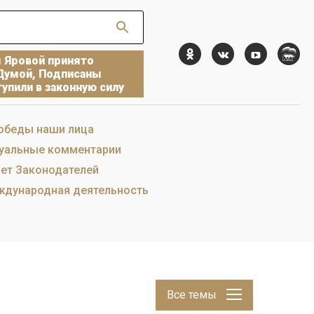
ы Яровой принято
Думой, Подписаны
упили в законную силу
обеды наши лица
уальные комментарии
ет Законодателей
дународная деятельность
Все темы