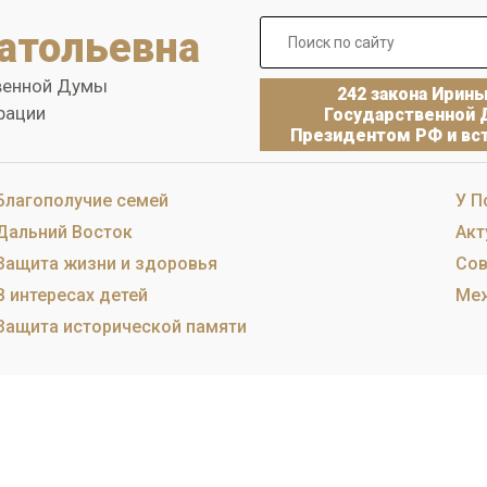
атольевна
венной Думы
242 закона Ирин
рации
Государственной 
Президентом РФ и вст
Благополучие семей
У П
Дальний Восток
Акт
Защита жизни и здоровья
Сов
В интересах детей
Меж
Защита исторической памяти