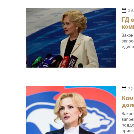
29
ГД 
ком
Закон
запре
едино
22
Ком
дол
Закон
запре
подде
приня