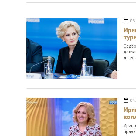
06
Ири
тур
Содер
должн
депут
04
Ири
кол
Ирина
права