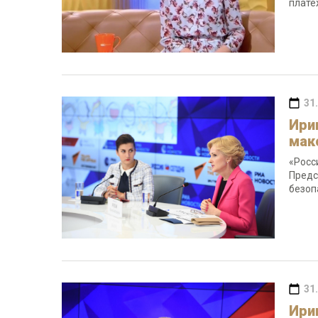
плат
31
Ири
мак
«Росс
Предс
безоп
31
Ири