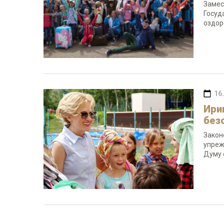
Замес
Госуд
оздор
16
Ири
без
Закон
упреж
Думу 