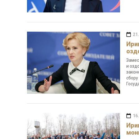
21
Ири
озд
Замес
и озд
закон
сбору
Госуд
16
Ири
мон