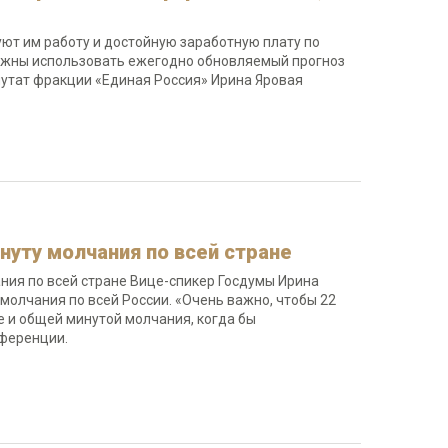
ют им работу и достойную заработную плату по
олжны использовать ежегодно обновляемый прогноз
путат фракции «Единая Россия» Ирина Яровая
уту молчания по всей стране
ния по всей стране Вице-спикер Госдумы Ирина
молчания по всей России. «Очень важно, чтобы 22
е и общей минутой молчания, когда бы
онференции.