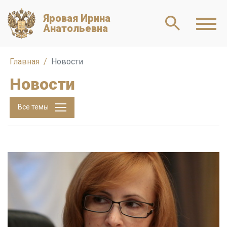
Яровая Ирина
Анатольевна
Главная
Новости
Новости
Все темы