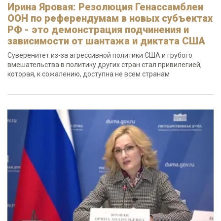
Ирина Яровая: Резолюция Генассамблеи
ООН по референдумам в новых субъектах
РФ - это демонстрация подчинения и
зависимости от шантажа и диктата США
Суверенитет из-за агрессивной политики США и грубого
вмешательства в политику других стран стал привилегией,
которая, к сожалению, доступна не всем странам