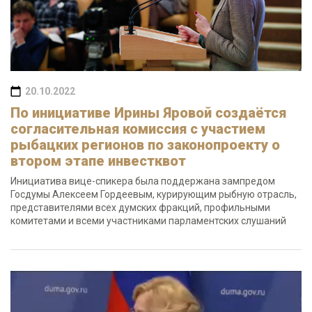
20.10.2022
По инициативе Ирины Яровой создаётся
согласительная комиссия с участием
рыбацких регионов по законопроекту о
втором этапе инвестквот
Инициатива вице-спикера была поддержана зампредом
Госдумы Алексеем Гордеевым, курирующим рыбную отрасль,
представителями всех думских фракций, профильными
комитетами и всеми участниками парламентских слушаний