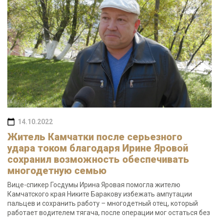
14.10.2022
Житель Камчатки после серьезного
удара током благодаря Ирине Яровой
сохранил возможность обеспечивать
многодетную семью
Вице-спикер Госдумы Ирина Яровая помогла жителю
Камчатского края Никите Баракову избежать ампутации
пальцев и сохранить работу – многодетный отец, который
работает водителем тягача, после операции мог остаться без