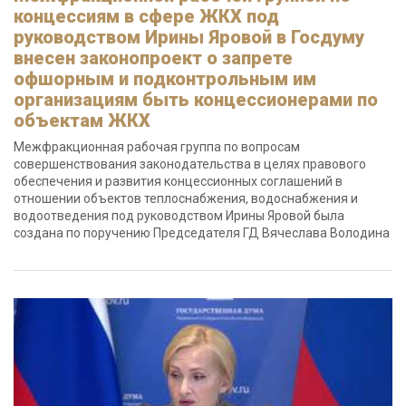
концессиям в сфере ЖКХ под
руководством Ирины Яровой в Госдуму
внесен законопроект о запрете
офшорным и подконтрольным им
организациям быть концессионерами по
объектам ЖКХ
Межфракционная рабочая группа по вопросам
совершенствования законодательства в целях правового
обеспечения и развития концессионных соглашений в
отношении объектов теплоснабжения, водоснабжения и
водоотведения под руководством Ирины Яровой была
создана по поручению Председателя ГД Вячеслава Володина