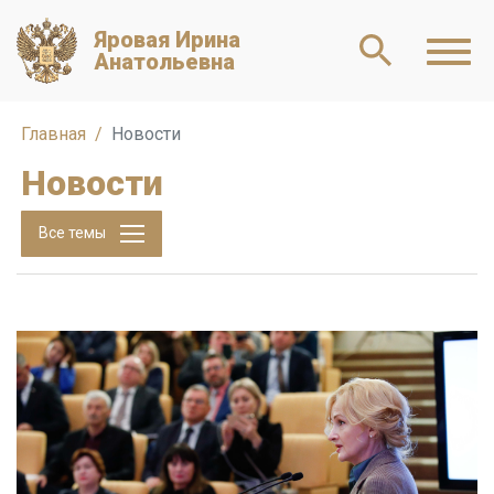
Яровая Ирина
Анатольевна
Главная
Новости
Новости
Все темы