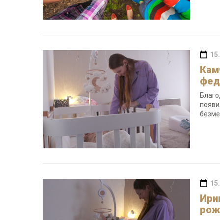
15
Кам
фед
Благо
появи
безме
15
Ири
рож