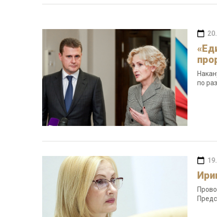
20
«Ед
про
Накан
по ра
19
Ири
Прово
Предс