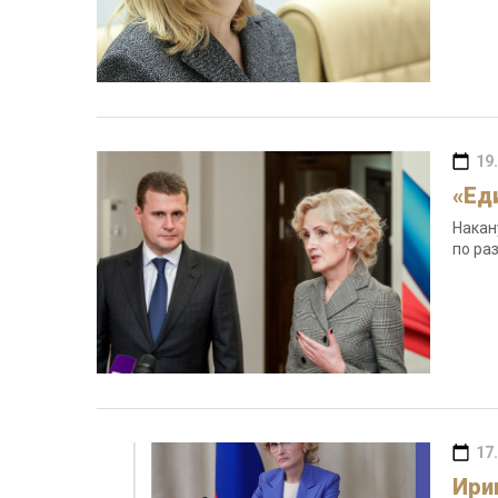
19
«Ед
Накан
по ра
17
Ири