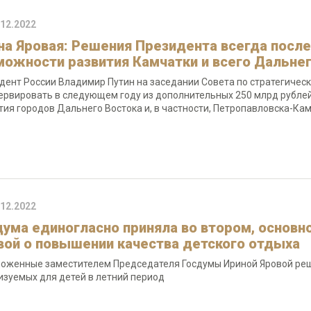
.12.2022
на Яровая: Решения Президента всегда посл
можности развития Камчатки и всего Дальне
дент России Владимир Путин на заседании Совета по стратегичес
ервировать в следующем году из дополнительных 250 млрд рублей
тия городов Дальнего Востока и, в частности, Петропавловска-Ка
.12.2022
дума единогласно приняла во втором, основн
вой о повышении качества детского отдыха
оженные заместителем Председателя Госдумы Ириной Яровой реш
изуемых для детей в летний период