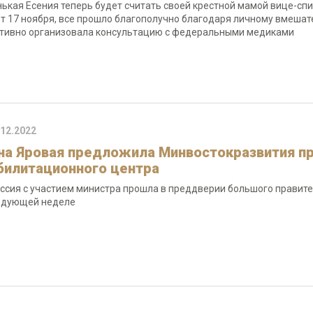
ькая Есения теперь будет считать своей крестной мамой вице-сп
ет 17 ноября, все прошло благополучно благодаря личному вмешат
тивно организовала консультацию с федеральными медиками
.12.2022
на Яровая предложила Минвостокразвития пр
билитационного центра
ссия с участием министра прошла в преддверии большого правите
едующей неделе