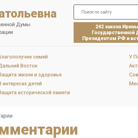
атольевна
венной Думы
242 закона Ирин
рации
Государственной 
Президентом РФ и вст
Благополучие семей
У П
Дальний Восток
Акт
Защита жизни и здоровья
Сов
В интересах детей
Меж
Защита исторической памяти
тарии
омментарии