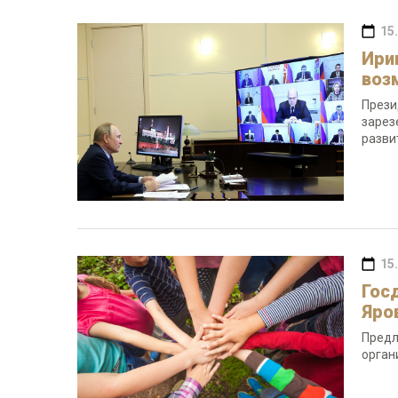
15
Ири
воз
Прези
зарез
разви
15
Гос
Яро
Предл
орган