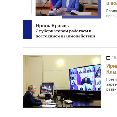
и ж
Парла
проек
15
Ири
Кам
Прези
зарез
разви