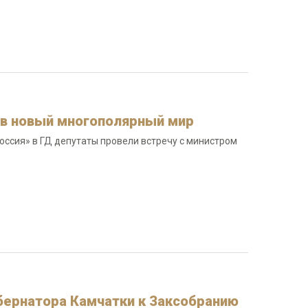
 в новый многополярный мир
оссия» в ГД депутаты провели встречу с министром
бернатора Камчатки к Заксобранию