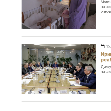
Мален
на св
опера
15
Ири
реа
Диску
на сл