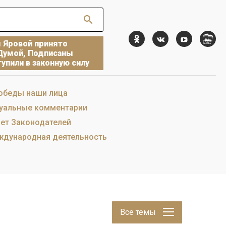
ы Яровой принято
Думой, Подписаны
упили в законную силу
обеды наши лица
уальные комментарии
ет Законодателей
дународная деятельность
Все темы