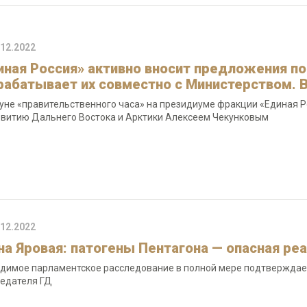
.12.2022
иная Россия» активно вносит предложения по
рабатывает их совместно с Министерством.
уне «правительственного часа» на президиуме фракции «Единая Р
звитию Дальнего Востока и Арктики Алексеем Чекунковым
.12.2022
на Яровая: патогены Пентагона — опасная ре
димое парламентское расследование в полной мере подтверждает 
едателя ГД