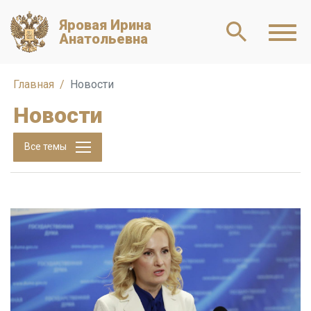
Яровая Ирина
Анатольевна
Главная
Новости
Новости
Все темы