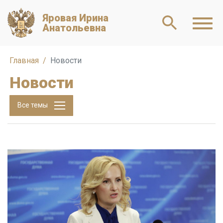
Яровая Ирина
Анатольевна
Главная
Новости
Новости
Все темы