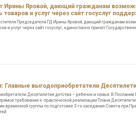
т Ирины Яровой, дающий гражданам возможн
 товаров и услуг через сайт госуслуг поддерж
стителя Председателя ГД Ирины Яровой, дающий гражданам возмо
ров и услуг через сайт госуслуг, единогласно принят Государстве
я: Главные выгодоприобретатели Десятилети
иобретатели Десятилетия детства – ребенок и семья. В Послании 
 прямое требование к практической реализации Плана Десятилетия
ии временной группы по подготовке 3-го заседания Совета при Пр
тей