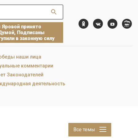
ы Яровой принято
Думой, Подписаны
упили в законную силу
обеды наши лица
уальные комментарии
ет Законодателей
дународная деятельность
Все темы