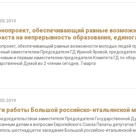
.03.2019
онопроект, обеспечивающий равные возмож
раста на непрерывность образования, единогл
опроект, обеспечивающий равные возможности молодых людей пр
нный заместителем Председателя ГД Ириной Яровой, председате
овым и первым заместителем председателя Комитета ГД по обор
арственной Думой во 2 чтении сегодня, 7 марта
.03.2019
ги работы Большой российско-итальянской 
редседательством заместителя Председателя Государственной Д
ранным делам и вопросам Европейского Союза Палаты депутатов 
ялось шестнадцатое заседание Большой российско-итальянской