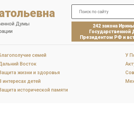
атольевна
венной Думы
242 закона Ирин
рации
Государственной 
Президентом РФ и вст
Благополучие семей
У П
Дальний Восток
Акт
Защита жизни и здоровья
Сов
В интересах детей
Меж
Защита исторической памяти