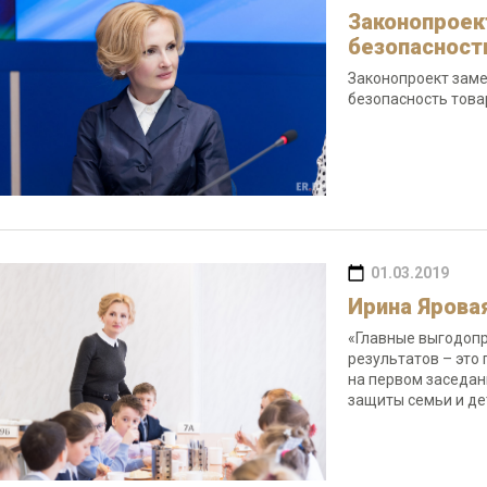
Законопроек
безопасность
Законопроект заме
безопасность това
01.03.2019
Ирина Ярова
«Главные выгодопр
результатов – это
на первом заседан
защиты семьи и де