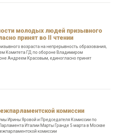
ности молодых людей призывного
асно принят во II чтении
изывного возраста на непрерывность образования,
лем Комитета ГД по обороне Владимиром
оне Андреем Красовым, единогласно принят
межпарламентской комиссии
умы Ирины Яровой и Председателя Комиссии по
Парламента Италии Марты Гранде 5 марта в Москве
 межпарламентской комиссии