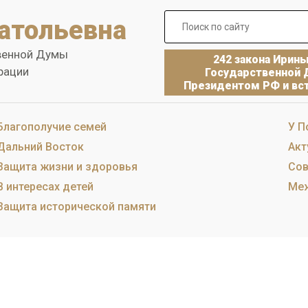
атольевна
венной Думы
242 закона Ирин
рации
Государственной 
Президентом РФ и вст
Благополучие семей
У П
Дальний Восток
Акт
Защита жизни и здоровья
Сов
В интересах детей
Меж
Защита исторической памяти