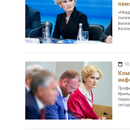
пам
«Неад
полез
выска
Келле
10
Ком
инф
Профи
Ирины
перво
сегод