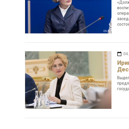
«Долж
воспи
опера
засед
состо
04
Ири
Дес
Выдел
предл
госуд