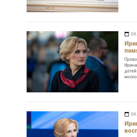
04
Ири
пам
Прово
Ирина
детей
моско
04
Ири
вос