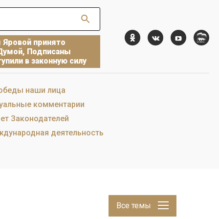
ы Яровой принято
Думой, Подписаны
упили в законную силу
обеды наши лица
уальные комментарии
ет Законодателей
дународная деятельность
Все темы