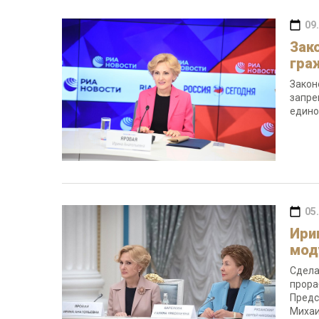
09
Зак
гра
Закон
запре
едино
05
Ири
мод
Сдела
прора
Предс
Михаи