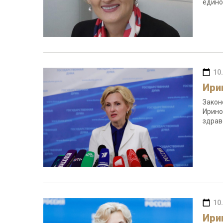
едино
10
Ири
Закон
Ирино
здрав
10
Ири