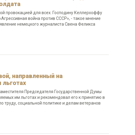
солдата
ой провокацией для всех. Господину Келлерхоффу
«Агрессивная война против СССР», - такое мнение
аявление немецкого журналиста Свена Феликса
ой, направленный на
 льготах
Заместителя Председателя Государственной Думы
емых им льготах и рекомендовал его к принятию в
по труду, социальной политике и делам ветеранов