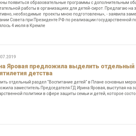
ны появиться образовательные программы с дополнительным о
тательной работы в организациях для детей-сирот. Предлагаю на
тивно, необходимые проекты мною подготовлены», - заявила заме
ании Совета при Президенте РФ по реализации государственной по
ялось 4 июля в Кремле
.07.2019
на Яровая предложила выделить отдельный р
ятилетия детства
ить отдельный раздел "Воспитание детей" в Плане основных меро
ожила заместитель Председателя ГД Ирина Яровая, выступая на з
арственной политики в сфере защиты семьи и детей, которое сост