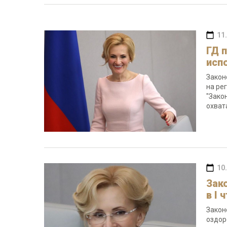
11
ГД 
исп
Закон
на ре
"Зако
охват
10
Зак
в I 
Закон
оздор