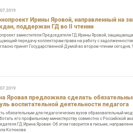
.07.2019
онопроект Ирины Яровой, направленный на 
ждан, поддержан ГД во II чтении
опроект заместителя Председателя ГД Ирины Яровой, защищающ
щающий передачу коллекторам права на работу с задолженност
гласно принят Государственной Думой во втором чтении сегодня, 
.07.2019
на Яровая предложила сделать обязательны
уль воспитательной деятельности педагога
ть обязательным для педагогических вузов образовательный моду
ботать его профильному министерству совместно с Российской а
едателя ГД Ирина Яровая. Об этом говорится в письме, направлен
ла Котюкова