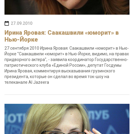
27.09.2010
Ирина Яровая: Саакашвили «юморит» в
Нью-Йорке
27 сентября 2010 Ирина Яровая: Саакашвили «юморит» в Нью-
Йорке "Саакашвили «юморит» в Нью-Йорке, видимо, на правах
придворного актера", - заявила координатор Государственно-
патриотического клуба «Единой России», депутат Госдумы
Ирина Яровая, комментируя высказывания грузинского
президента, которые он сделал во время ток-шоу на
телеканале Al Jazeera