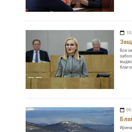
10
Защ
Вся с
забол
выдво
благо
09
Бла
Ирина