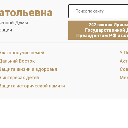
атольевна
венной Думы
242 закона Ирин
рации
Государственной 
Президентом РФ и вст
Благополучие семей
У П
Дальний Восток
Акт
Защита жизни и здоровья
Сов
В интересах детей
Меж
Защита исторической памяти