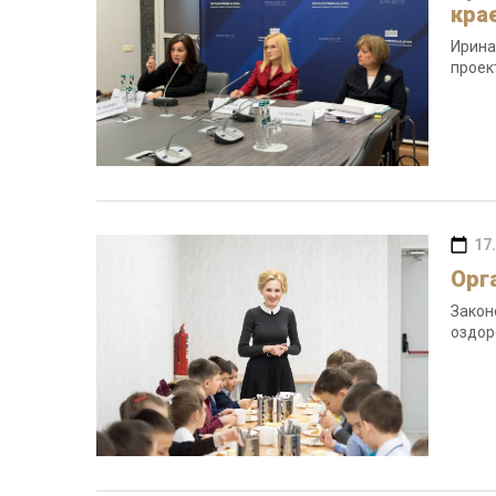
кра
Ирина
проек
17
Орг
Закон
оздор