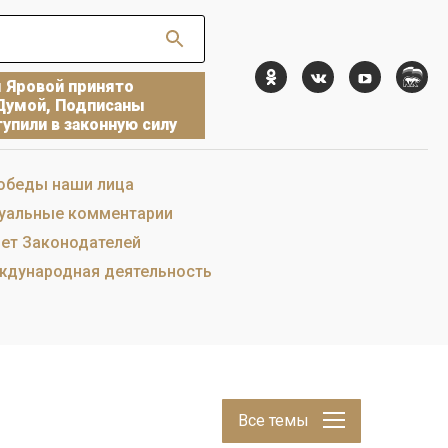
ы Яровой принято
Думой, Подписаны
упили в законную силу
обеды наши лица
уальные комментарии
ет Законодателей
дународная деятельность
Все темы