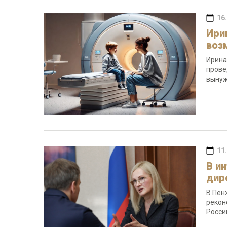
16
Ири
воз
Ирина
прове
вынуж
11
В и
дир
В Пен
рекон
Росси