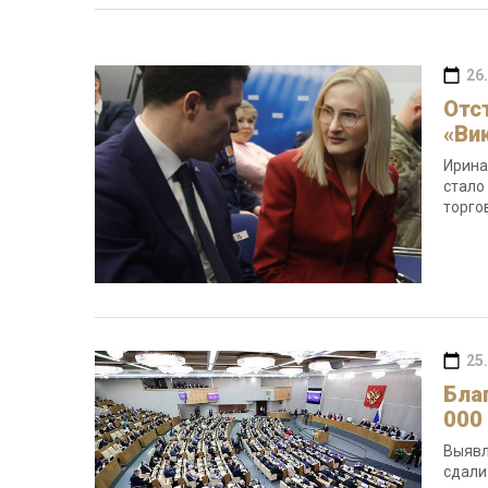
26
Отс
«Ви
Ирина
стало
торго
25
Бла
000
Выявл
сдали