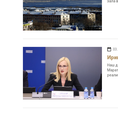
зала 
03
Ири
Наш д
Марат
реали