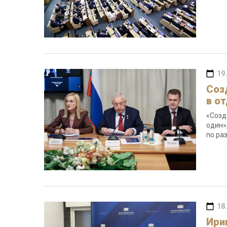
19
Соз
в о
«Созд
один»
по ра
18
Ири