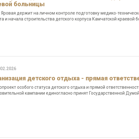
евой больницы
 Яровая держит на личном контроле подготовку медико-техническ
та и начала строительства детского корпуса Камчатской краевой 
.02.2026
анизация детского отдыха - прямая ответств
опроект особого статуса детского отдыха и прямой ответственност
овительной кампании единогласно принят Государственной Думой 