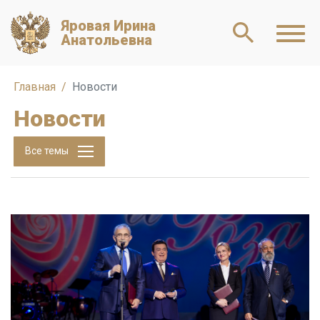
Яровая Ирина
Анатольевна
Главная
Новости
Новости
Все темы