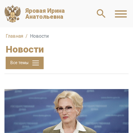
Яровая Ирина
Анатольевна
Главная
Новости
Новости
Все темы