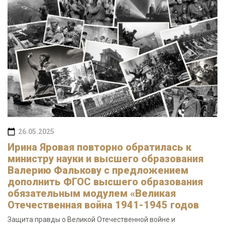
26.05.2025
Ирина Яровая повторно обратилась к
министру науки и высшего образования
Валерию Фалькову с предложением
дополнить ФГОС высшего образования
обязательным модулем «Великая
Отечественная война 1941-1945 годов
Защита правды о Великой Отечественной войне и