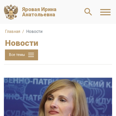
Яровая Ирина
Анатольевна
Главная
Новости
Новости
Все темы