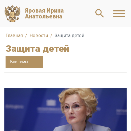
Яровая Ирина
Анатольевна
Главная
Новости
Защита детей
Защита детей
Все темы