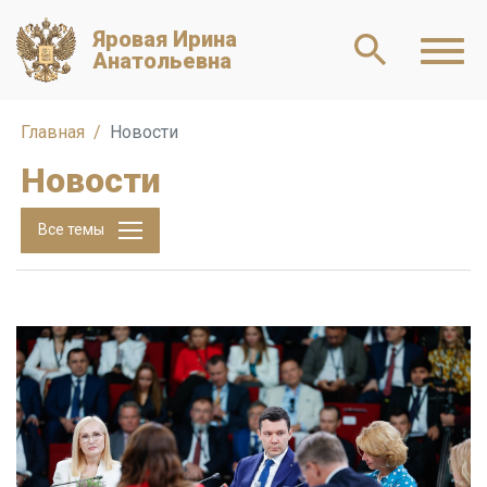
Яровая Ирина
Анатольевна
Главная
Новости
Новости
Все темы