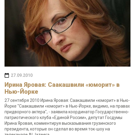
27.09.2010
Ирина Яровая: Саакашвили «юморит» в
Нью-Йорке
27 сентября 2010 Ирина Яровая: Саакашвили «юморит» в Нью-
Йорке "Саакашвили «юморит» в Нью-Йорке, видимо, на правах
придворного актера", - заявила координатор Государственно-
патриотического клуба «Единой России», депутат Госдумы
Ирина Яровая, комментируя высказывания грузинского
президента, которые он сделал во время ток-шоу на
телеканале Al Jazeera