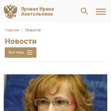
Яровая Ирина
Анатольевна
Главная
Новости
Новости
Все темы