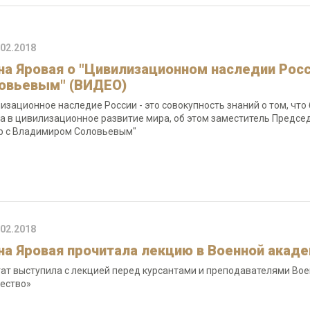
.02.2018
на Яровая о "Цивилизационном наследии Росс
овьевым" (ВИДЕО)
изационное наследие России - это совокупность знаний о том, чт
а в цивилизационное развитие мира, об этом заместитель Предсе
р с Владимиром Соловьевым"
.02.2018
на Яровая прочитала лекцию в Военной акад
ат выступила с лекцией перед курсантами и преподавателями Вое
щество»