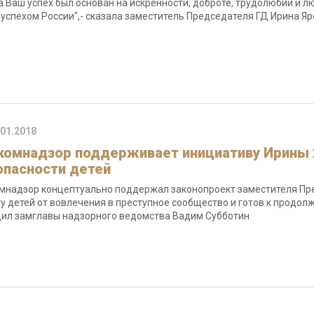
а Ваш успех был основан на искренности, доброте, трудолюбии и л
 успехом России",- сказала заместитель Председателя ГД Ирина Яр
.01.2018
комнадзор поддерживает инициативу Ирины 
опасности детей
мнадзор концептуально поддержал законопроект заместителя Пр
у детей от вовлечения в преступное сообщество и готов к продо
ил замглавы надзорного ведомства Вадим Субботин