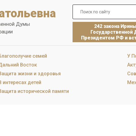
атольевна
венной Думы
242 закона Ирин
рации
Государственной 
Президентом РФ и вст
Благополучие семей
У П
Дальний Восток
Акт
Защита жизни и здоровья
Сов
В интересах детей
Меж
Защита исторической памяти