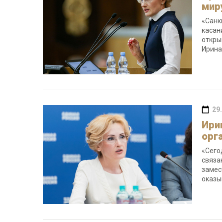
мир
«Санк
касан
откры
Ирина
29
Ири
орг
«Сего
связа
замес
оказы