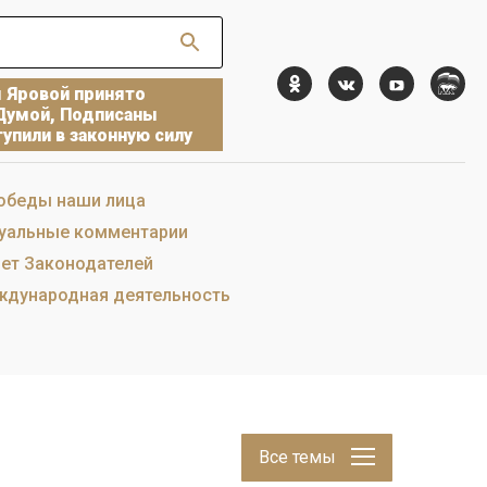
ы Яровой принято
Думой, Подписаны
упили в законную силу
обеды наши лица
уальные комментарии
ет Законодателей
дународная деятельность
Все темы