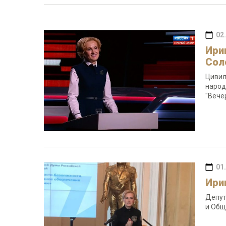
02
Ири
Сол
Цивил
народ
"Вече
01
Ири
Депут
и Об