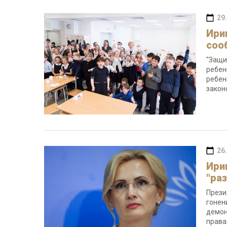
29
Ири
соо
"Защи
ребен
ребен
закон
26
Ири
"ра
Прези
гонен
демон
права