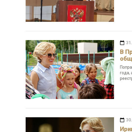
31
В П
общ
Попра
года,
реест
30
Ири