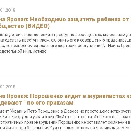
.01.2018
на Яровая: Необходимо защитить ребенка от 
бщество (ВИДЕО)
щая детей от вовлечения в преступное сообщество, мы решаем дв
ка сделать преступником, склонить его к совершению правонаруше
ка, не позволяем сделать его жертвой преступления", - Ирина Яро
одательной инициативе
.01.2018
на Яровая: Порошенко видит в журналистах х
здевают " по его приказам
дент Украины Петр Порошенко в Давосе не просто демонстрирует 
ие и цензуру для украинских СМИ с его стороны. И все это на глаза
стративных правонарушений Порошенко не оставляет сомнений в т
х и диктатура беззакония будут только множиться, заявила замес