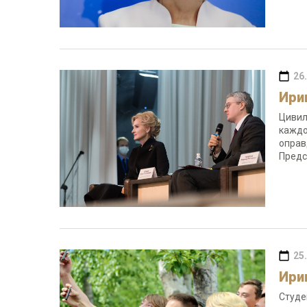
26
Ири
Цивил
каждо
оправ
Предс
25
Ири
Студе