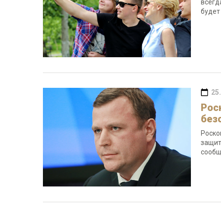
всегд
будет
25
Рос
без
Роско
защит
сообщ