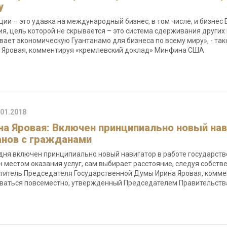
у
ции – это удавка на международный бизнес, в том числе, и бизнес
ия, цель которой не скрывается – это система сдерживания други
вает экономическую Гуантанамо для бизнеса по всему миру», - та
 Яровая, комментируя «кремлевский доклад» Минфина США
.01.2018
на Яровая: Включен принципиально новый нав
анов с гражданами
дня включен принципиально новый навигатор в работе государств
н местом оказания услуг, сам выбирает расстояние, следуя собств
титель Председателя Государственной Думы Ирина Яровая, коммен
ваться повсеместно, утвержденный Председателем Правительств