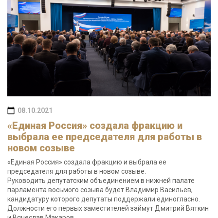
08.10.2021
«Единая Россия» создала фракцию и
выбрала ее председателя для работы в
новом созыве
«Единая Россия» создала фракцию и выбрала ее
председателя для работы в новом созыве.
Руководить депутатским объединением в нижней палате
парламента восьмого созыва будет Владимир Васильев,
кандидатуру которого депутаты поддержали единогласно.
Должности его первых заместителей займут Дмитрий Вяткин
и Вячеслав Макаров