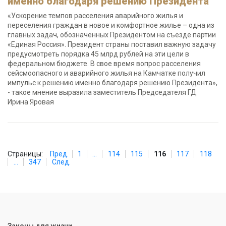
именно благодаря решению Президента
«Ускорение темпов расселения аварийного жилья и
переселения граждан в новое и комфортное жилье – одна из
главных задач, обозначенных Президентом на съезде партии
«Единая Россия». Президент страны поставил важную задачу
предусмотреть порядка 45 млрд рублей на эти цели в
федеральном бюджете. В свое время вопрос расселения
сейсмоопасного и аварийного жилья на Камчатке получил
импульс к решению именно благодаря решению Президента»,
- такое мнение выразила заместитель Председателя ГД
Ирина Яровая
Страницы:
Пред.
1
...
114
115
116
117
118
...
347
След.