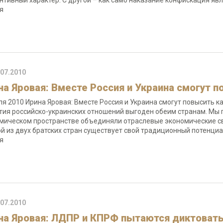
нтивный характер. С другой – как само наказание конфискация явл
ая
.07.2010
на Яровая: Вместе Россия и Украина смогут 
ля 2010 Ирина Яровая: Вместе Россия и Украина смогут повысить 
тия российско-украинских отношений выгоден обеим странам. Мы 
мическом пространстве объединяли отраслевые экономические свя
й из двух братских стран существует свой традиционный потенциа
я
.07.2010
на Яровая: ЛДПР и КПРФ пытаются диктовать