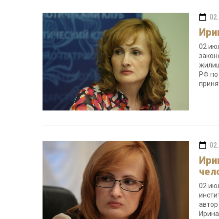
02
Ири
02 ию
закон
жилищ
РФ по
прин
02
Ири
чел
02 ию
инсти
автор
Ирина