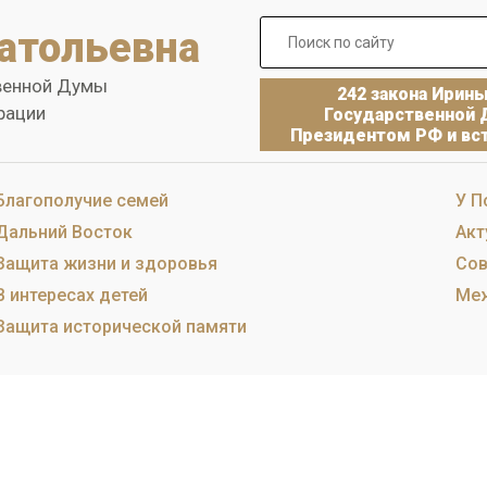
атольевна
венной Думы
242 закона Ирин
рации
Государственной 
Президентом РФ и вст
Благополучие семей
У П
Дальний Восток
Акт
Защита жизни и здоровья
Сов
В интересах детей
Меж
Защита исторической памяти