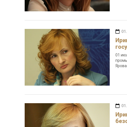
01
Ири
гос
01 ию
промы
Ярова
01
Ири
без