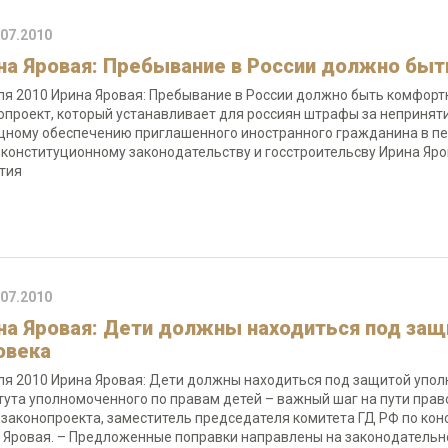
.07.2010
на Яровая: Пребывание в России должно бы
ля 2010 Ирина Яровая: Пребывание в России должно быть комфорт
опроект, который устанавливает для россиян штрафы за непринят
ному обеспечению приглашенного иностранного гражданина в пер
 конституционному законодательству и госстроительсву Ирина Яр
ятия
.07.2010
на Яровая: Дети должны находиться под защ
овека
ля 2010 Ирина Яровая: Дети должны находиться под защитой упо
тута уполномоченного по правам детей – важный шаг на пути право
 законопроекта, заместитель председателя комитета ГД РФ по кон
 Яровая. – Предложенные поправки направлены на законодатель