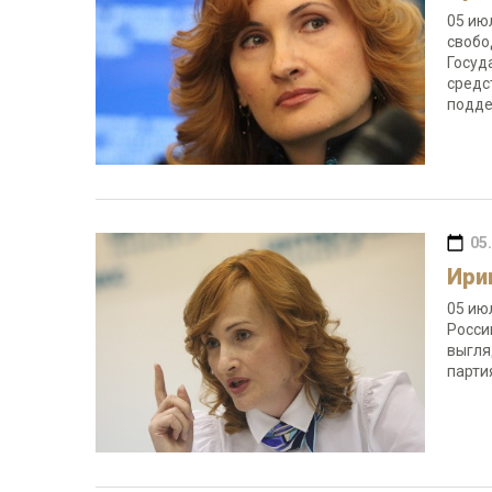
05 ию
свобо
Госуд
средс
подде
05
Ири
05 ию
Росси
выгля
парти