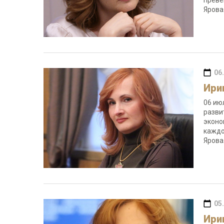
преве
Яров
06
Ири
06 ию
разви
эконо
каждо
Ярова
05
Ири