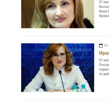
01 ию
Высше
бюро 
Яров
01
Ири
01 ию
Росси
перво
те ам