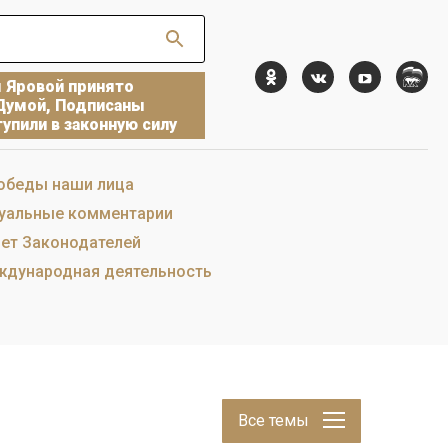
ы Яровой принято
Думой, Подписаны
упили в законную силу
обеды наши лица
уальные комментарии
ет Законодателей
дународная деятельность
Все темы