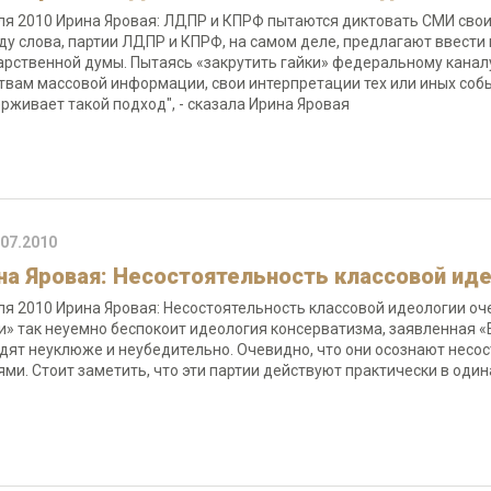
ля 2010 Ирина Яровая: ЛДПР и КПРФ пытаются диктовать СМИ свои
ду слова, партии ЛДПР и КПРФ, на самом деле, предлагают ввести ц
арственной думы. Пытаясь «закрутить гайки» федеральному каналу,
твам массовой информации, свои интерпретации тех или иных собы
рживает такой подход", - сказала Ирина Яровая
.07.2010
на Яровая: Несостоятельность классовой ид
ля 2010 Ирина Яровая: Несостоятельность классовой идеологии о
и» так неуемно беспокоит идеология консерватизма, заявленная «
дят неуклюже и неубедительно. Очевидно, что они осознают несос
ями. Стоит заметить, что эти партии действуют практически в один