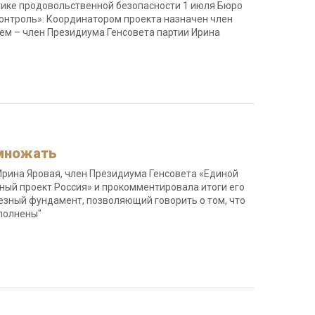
огике продовольственной безопасности 1 июля Бюро
онтроль». Координатором проекта назначен член
ем – член Президиума Генсовета партии Ирина
умножать
 Ирина Яровая, член Президиума Генсовета «Единой
ный проект Россия» и прокомментировала итоги его
езный фундамент, позволяющий говорить о том, что
выполнены"