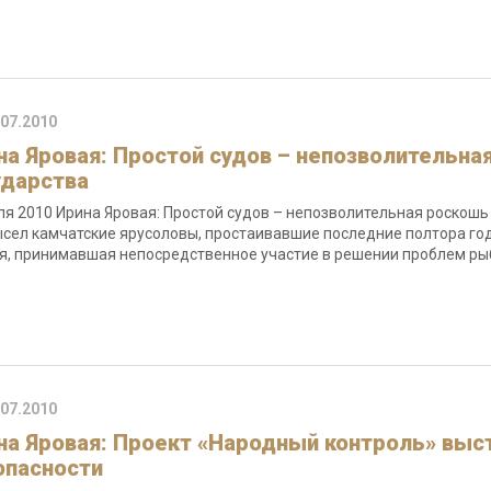
.07.2010
на Яровая: Простой судов – непозволительна
ударства
ля 2010 Ирина Яровая: Простой судов – непозволительная роскошь 
сел камчатские ярусоловы, простаивавшие последние полтора год
я, принимавшая непосредственное участие в решении проблем ры
.07.2010
на Яровая: Проект «Народный контроль» выс
опасности