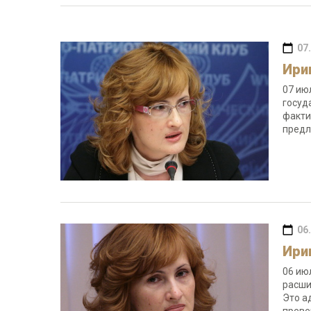
07
Ири
07 ию
госуд
факти
предл
06
Ири
06 ию
расши
Это а