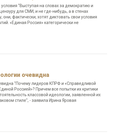
 условия "Выступая на словах за демократию и
ензуру для СМИ, и не где-нибудь, а в стенах
 они, фактически, хотят диктовать свои условия
тий. «Единая Россия» категорически не
еологии очевидна
чевидна "Почему лидеров КПРФ и «Справедливой
Единой Россией»? Причем все попытки их критики
тоятельность классовой идеологии, заявленной их
аковом стиле", - заявила Ирина Яровая