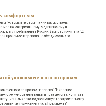
ть комфортным
ным Госдума в первом чтении рассмотрела
ие мер по материальному, медицинскому и
иод его пребывания в России. Зампред комитета ГД
овая прокомментировала необходимость его
итой уполномоченного по правам
лномоченного по правам человека "Появление
вого регулирования защиты прав детства, - считает
ституционному законодательству и госстроительству
ное развитие положений указа Президента"