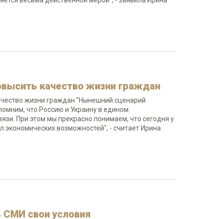
яется весьма действенной мерой", - заявила Ирина
повысить качество жизни граждан
качество жизни граждан "Нынешний сценарий
помним, что Россию и Украину в едином
зи. При этом мы прекрасно понимаем, что сегодня у
л экономических возможностей", - считает Ирина
 СМИ свои условия