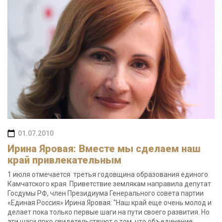
01.07.2010
Ирина Яровая: Вместе мы сделаем наш
край привлекательным
1 июля отмечается третья годовщина образования единого
Камчатского края. Приветствие землякам направила депутат
Госдумы РФ, член Президиума Генерального совета партии
«Единая Россия» Ирина Яровая: "Наш край еще очень молод и
делает пока только первые шаги на пути своего развития. Но
эти шаги ярко свидетельствуют о том, что объединение