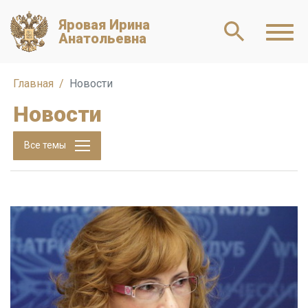
Яровая Ирина
Анатольевна
Главная
Новости
Новости
Все темы