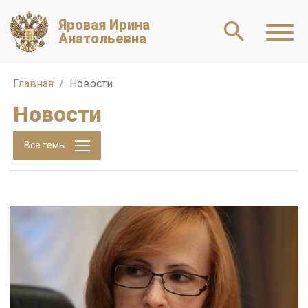
Яровая Ирина
Анатольевна
Главная
Новости
Новости
Все темы