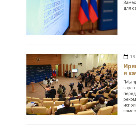
Замес
для о
18
Ири
и к
"Мы п
гаран
перед
реком
испол
замес