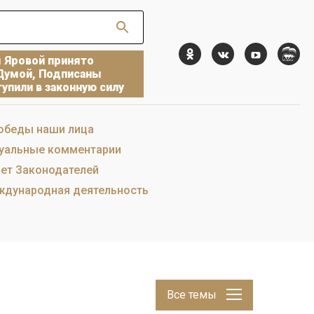
ы Яровой принято
Думой, Подписаны
упили в законную силу
обеды наши лица
уальные комментарии
ет Законодателей
дународная деятельность
Все темы