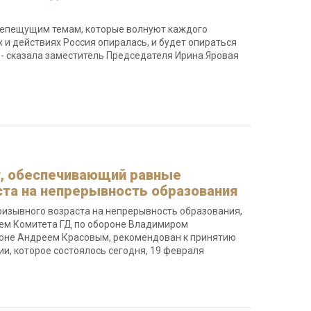
репещущим темам, которые волнуют каждого
х и действиях Россия опиралась, и будет опираться
 - сказала заместитель Председателя Ирина Яровая
т, обеспечивающий равные
та на непрерывность образования
изывного возраста на непрерывность образования,
лем Комитета ГД по обороне Владимиром
оне Андреем Красовым, рекомендован к принятию
ии, которое состоялось сегодня, 19 февраля