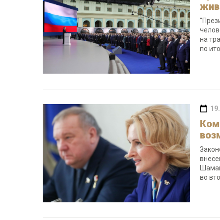
жив
"През
челов
на тр
по ит
19
Ком
воз
Закон
внесе
Шаман
во вт