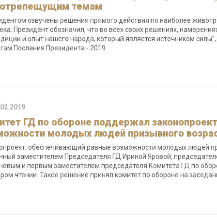
отрепещущим темам
идентом озвучены решения прямого действия по наиболее живот
ека. Президент обозначил, что во всех своих решениях, намерения
адиции и опыт нашего народа, который является источником силы",
огам Послания Президента - 2019
.02.2019
итет ГД по обороне поддержал законопроек
можности молодых людей призывного возрас
опроект, обеспечивающий равные возможности молодых людей пр
нный заместителем Председателя ГД Ириной Яровой, председате
овым и первым заместителем председателя Комитета ГД по обор
ором чтении. Такое решение принял комитет по обороне на заседан