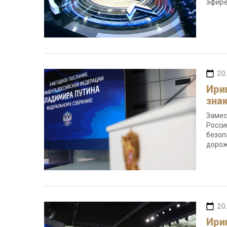
эфире
20
Ири
зна
Замес
Росси
безоп
дорож
20
Ири