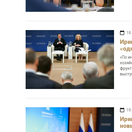
18
Ири
«од
«По и
хозяй
фрукт
высту
18
Ири
нов