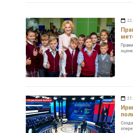
22
Пра
мет
Прави
оценк
21
Ири
пол
Созда
опере