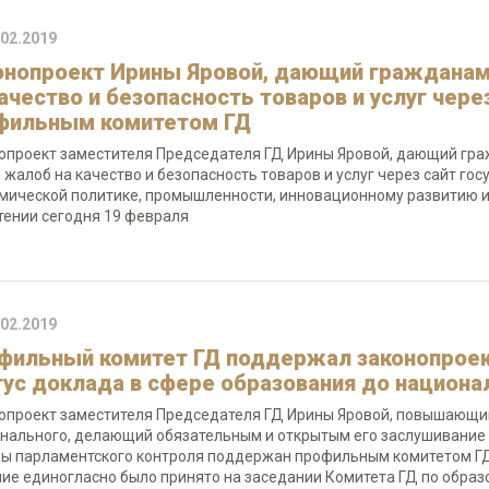
.02.2019
онопроект Ирины Яровой, дающий граждана
качество и безопасность товаров и услуг чере
фильным комитетом ГД
опроект заместителя Председателя ГД Ирины Яровой, дающий гр
, жалоб на качество и безопасность товаров и услуг через сайт го
мической политике, промышленности, инновационному развитию и
чтении сегодня 19 февраля
.02.2019
фильный комитет ГД поддержал законопрое
тус доклада в сфере образования до национа
опроект заместителя Председателя ГД Ирины Яровой, повышающий
нального, делающий обязательным и открытым его заслушивание 
ы парламентского контроля поддержан профильным комитетом ГД 
ие единогласно было принято на заседании Комитета ГД по образо