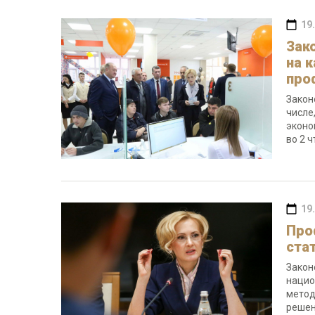
19
Зак
на 
про
Закон
числе
эконо
во 2 
19
Про
ста
Закон
нацио
метод
решен