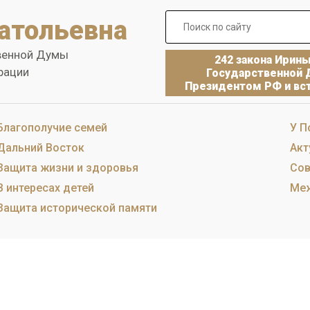
атольевна
венной Думы
242 закона Ирин
рации
Государственной 
Президентом РФ и вст
Благополучие семей
У П
Дальний Восток
Акт
Защита жизни и здоровья
Сов
В интересах детей
Меж
Защита исторической памяти