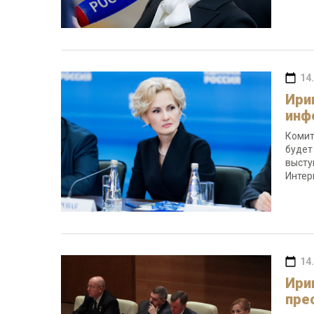
14
Ири
инф
Комит
будет
высту
Интер
14
Ири
пре