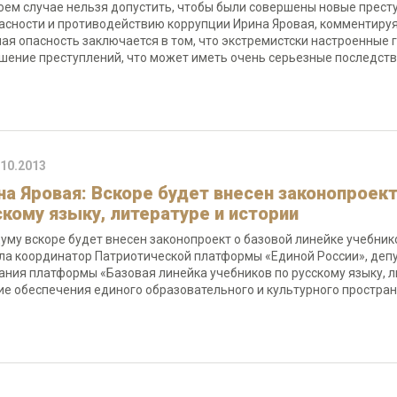
коем случае нельзя допустить, чтобы были совершены новые прест
асности и противодействию коррупции Ирина Яровая, комментируя
ая опасность заключается в том, что экстремистски настроенные
шение преступлений, что может иметь очень серьезные последст
.10.2013
на Яровая: Вскоре будет внесен законопроект
скому языку, литературе и истории
думу вскоре будет внесен законопроект о базовой линейке учебнико
ла координатор Патриотической платформы «Единой России», депу
ания платформы «Базовая линейка учебников по русскому языку, л
ие обеспечения единого образовательного и культурного простран