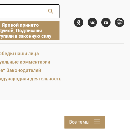
ы Яровой принято
Думой, Подписаны
упили в законную силу
обеды наши лица
уальные комментарии
ет Законодателей
дународная деятельность
Все темы