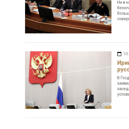
Ни в 
безоп
больш
совер
10
Ири
рус
В Гос
заяви
засед
услов