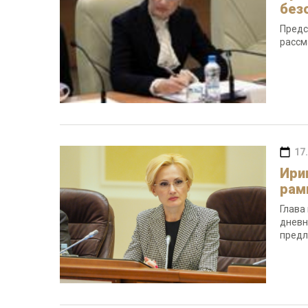
без
Предс
рассм
17
Ири
рам
Глава
дневн
предл