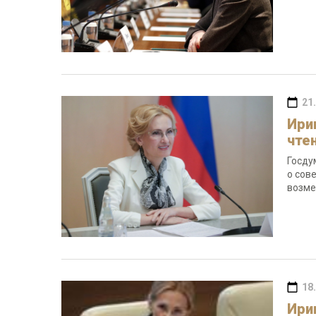
21
Ири
чте
Госду
о сов
возме
18
Ири