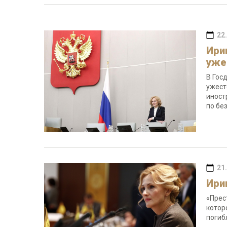
22
Ири
уже
В Гос
ужест
иност
по бе
21
Ири
«Прес
котор
погиб