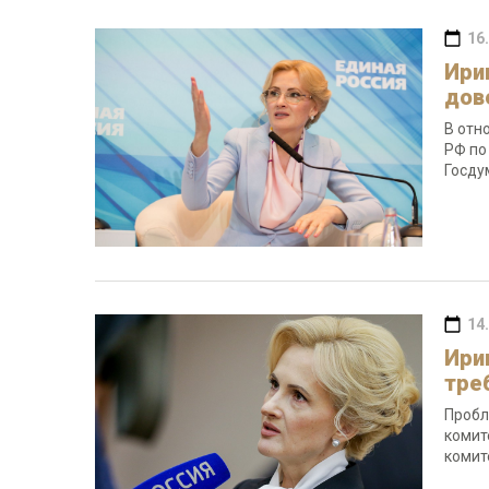
16
Ири
дов
В отн
РФ по
Госду
14
Ири
тре
Пробл
комит
комит