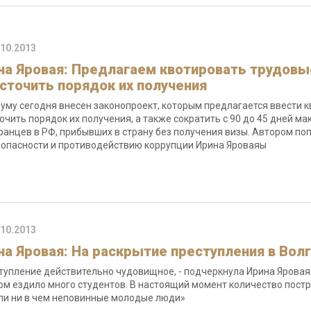
.10.2013
на Яровая: Предлагаем квотировать трудовы
сточить порядок их получения
думу сегодня внесен законопроект, которым предлагается ввести 
очить порядок их получения, а также сократить с 90 до 45 дней 
ранцев в РФ, прибывших в страну без получения визы. Автором по
зопасности и противодействию коррупции Ирина Яроваяы
.10.2013
на Яровая: На раскрытие преступления в Во
тупление действительно чудовищное, - подчеркнула Ирина Яровая.
ом ездило много студентов. В настоящий момент количество постр
ли ни в чем неповинные молодые люди»