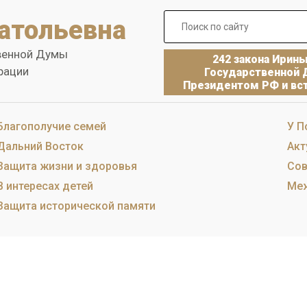
атольевна
венной Думы
242 закона Ирин
рации
Государственной 
Президентом РФ и вст
Благополучие семей
У П
Дальний Восток
Акт
Защита жизни и здоровья
Сов
В интересах детей
Меж
Защита исторической памяти